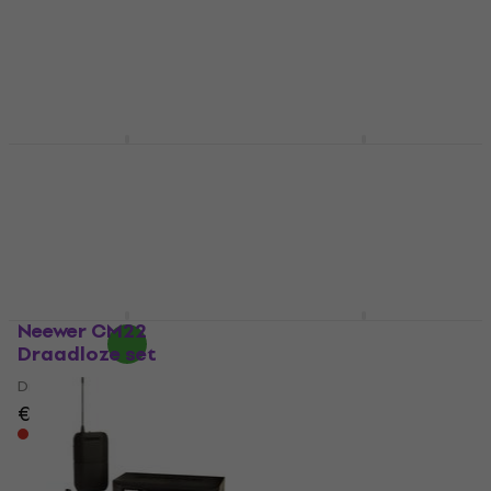
Perception Draadloze
518-542 MHz (Als
set U2 (Als nieuw)
nieuw)
Draadloze set
Draadloze set
€ 225
€ 228,69
€ 353
€ 390
- 9 %
Op voorraad
Op voorraad
Behringer ULM300LAV
XVive U5 Draadloze
Draadloze set ISM 2,4
set
GHz
Draadloze set
Draadloze set
4,4
/5
€ 154
5
/5
€ 99,30
Alleen op bestelling
Onderweg
Neewer CM22
XVive U6 Draadloze
Draadloze set
set
Draadloze set
Draadloze set
€ 158
€ 102
Alleen op bestelling
Alleen op bestelling