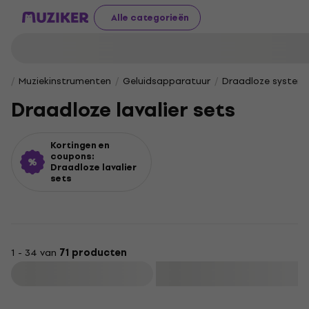
Alle categorieën
Muziekinstrumenten
Geluidsapparatuur
Draadloze system
Draadloze lavalier sets
Kortingen en
coupons:
Draadloze lavalier
sets
1 - 34 van
71 producten
Filteren