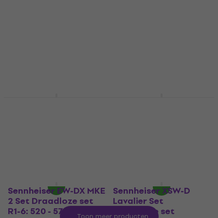
Sennheiser XSW 2-ME2
Samson Stage 55
Draadloze set B: 614-
Lavalier System
638 MHz
Draadloze set
Draadloze set
Draadloze set
€ 160
5
/5
€ 475
Alleen op bestelling
Alleen op bestelling
Shure S BLX14RE/CVL
Sennheiser EW-DP ME4
Draadloze set K3E:
Set Draadloze set
606-630 MHz
U1/5: 823.2-831.8 MHz
& 863.2-864.8 MHz
Draadloze set
Draadloze set
4,9
/5
€ 576
€ 684
Alleen op bestelling
Alleen op bestelling
Sennheiser EW-DX MKE
Sennheiser XSW-D
2 Set Draadloze set
Lavalier Set
R1-6: 520 - 576 MHz
Draadloze set
Toon meer producten