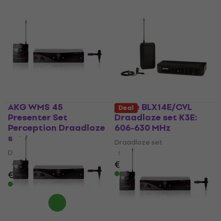
AKG WMS 45
Shure BLX14E/CVL
Deal
Presenter Set
Draadloze set K3E:
Perception Draadloze
606-630 MHz
set A
Draadloze set
Draadloze set
5
/5
€ 398
4,7
/5
€ 279
Op voorraad
Op voorraad