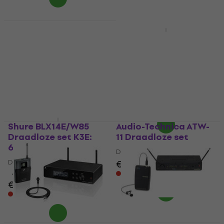
Sennheiser XSW 1-ME2
Draadloze set B: 614-
Sennheiser XSW-D
638 MHz
Presentation Base Set
Draadloze set
Draadloze set
1
/5
Draadloze set
€ 378
5
/5
Alleen op bestelling
€ 275
€ 315
- 13 %
Alleen op bestelling
Shure BLX14E/W85
Audio-Technica ATW-
Draadloze set K3E:
11 Draadloze set
606-630 MHz
Draadloze set
Draadloze set
€ 258
4,3
/5
Alleen op bestelling
€ 578
Alleen op bestelling