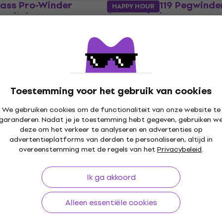
Bass Pro-Winder
Ernie Ball 4119 Pegwinde
HAPPY HOUR
enwinder
Snarenwinder
Snarenwinder
4,8
/5
€ 3,05
de
MUZMUZ-30
Op voorraad
Toestemming voor het gebruik van cookies
Als nieuw
We gebruiken cookies om de functionaliteit van onze website te
d MN221
D'Addario Planet Waves
garanderen. Nadat je je toestemming hebt gegeven, gebruiken w
er
PWPW1 Snarenwinder
deze om het verkeer te analyseren en advertenties op
advertentieplatforms van derden te personaliseren, altijd in
Snarenwinder
overeenstemming met de regels van het
Privacybeleid
.
4,5
/5
€ 9,90
,90
- 25 %
Ik ga akkoord
Op voorraad
EPEGWBK
Alleen essentiële cookies
er
Ernie Ball 4118 Powerpeg
Snarenwinder (Als nieuw