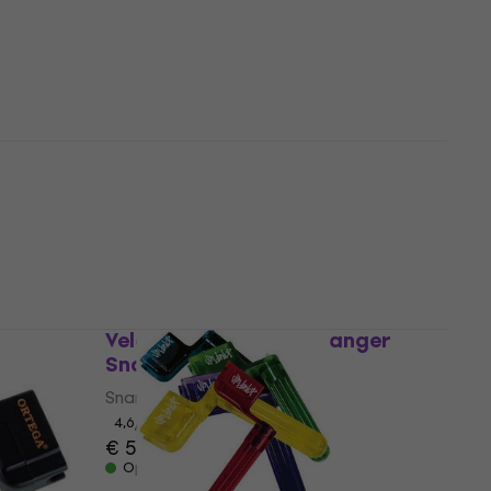
Snarenwinder
4,6
/5
€ 2,49
Op voorraad
lack
Dunlop 100SI Snarenwinder
Snarenwinder
4,3
/5
€ 5,99
€ 6,09
Op voorraad
Veles-X 3in1 String Changer
Snarenwinder
Snarenwinder
4,6
/5
€ 5,89
Op voorraad