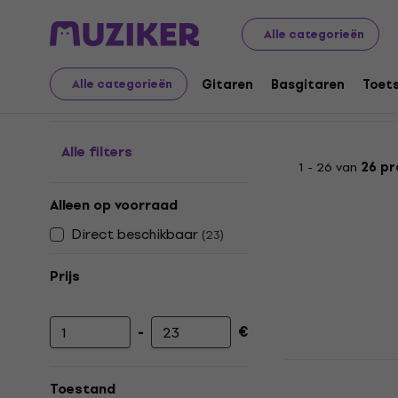
Muziekinstrumenten
Gitaren
Gitaarsnaren
Snarenw
Alle categorieën
Snarenwinder
Gitaren
Basgitaren
Toet
Alle categorieën
Alle filters
1 - 26 van
26 p
Alleen op voorraad
Direct beschikbaar
(
23
)
Prijs
-
€
Minimumprijs
Maximumprijs
PSD Guitar
Snarenwind
Toestand