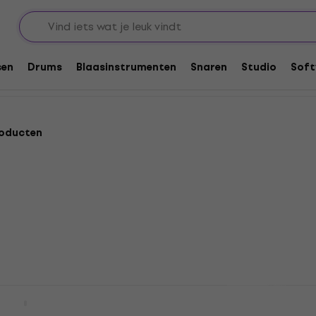
inder
sen
Drums
Blaasinstrumenten
Snaren
Studio
Soft
roducten
s PSD100NS Black
Fender String Winder
er
Snarenwinder