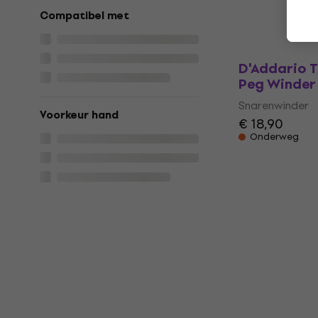
€ 3,69
Compatibel met
Op voorraad
D'Addario 
Peg Winder
Snarenwinder
Voorkeur hand
€ 18,90
Onderweg