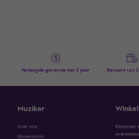
Verlengde garantie van 3 jaar
Retours tot 
Muziker
Winke
Over ons
Klachten 
overeenk
Showrooms