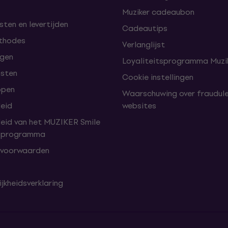
Muziker cadeaubon
ten en levertijden
Cadeautips
thodes
Verlanglijst
lgen
Loyaliteitsprogramma Muzik
nsten
Cookie instellingen
open
Waarschuwing over fraudul
leid
websites
leid van het MUZIKER Smile
tsprogramma
 voorwaarden
jkheidsverklaring