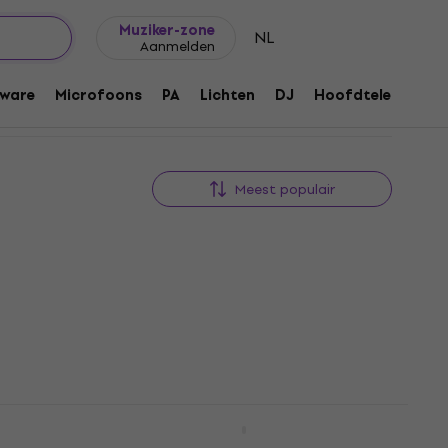
Cadeautips
FAQ
Muziker Blog
Muziker-zone
NL
Aanmelden
ware
Microfoons
PA
Lichten
DJ
Hoofdtelefoons
Meest populair
Dr.Parts DR-W001-TBK
Snarenwinder