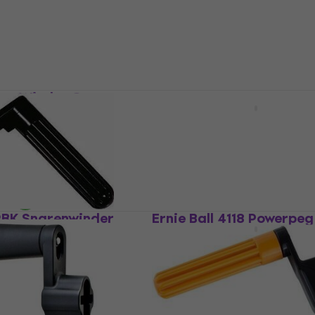
Snarenwinder
4,8
/5
€ 2,69
Op voorraad
Pro-Winder Grey
D'Addario Pro-Winder B
er
Snarenwinder
Snarenwinder
4,6
/5
€ 11,90
€ 12,80
Op voorraad
RBK Snarenwinder
Ernie Ball 4118 Powerpeg
Snarenwinder
Snarenwinder
4,7
/5
€ 22,50
Op voorraad