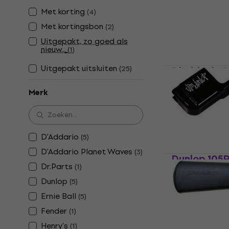
Snarenwinder
Met korting
(
4
)
4,1
/5
Met kortingsbon
(
2
)
€ 1,49
Uitgepakt, zo goed als
Op voorraad
nieuw...
(
1
)
Uitgepakt uitsluiten
(
25
)
D'Addario 
Snarenwind
Merk
Snarenwinder
4,6
/5
€ 12,80
Op voorraad
D'Addario
(
5
)
D'Addario Planet Waves
(
3
)
Dunlop 105
Dr.Parts
(
1
)
Snarenwinder
Dunlop
(
5
)
4,3
/5
Ernie Ball
€ 2,99
(
5
)
Op voorraad
Fender
(
1
)
Henry's
(
1
)