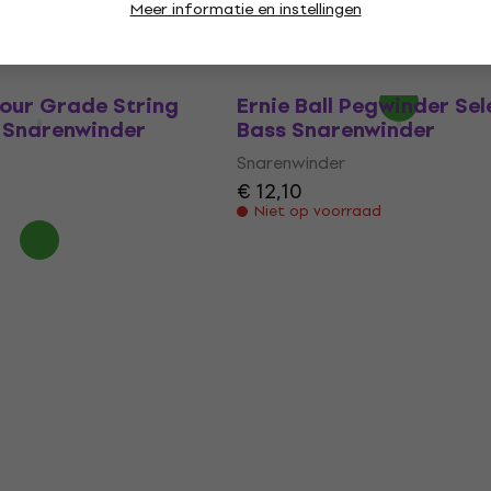
Meer informatie en instellingen
Snarenwinder
€ 21,40
€ 22,27
Op voorraad
Tour Grade String
Ernie Ball Pegwinder Sel
 Snarenwinder
Bass Snarenwinder
Snarenwinder
€ 12,10
Niet op voorraad