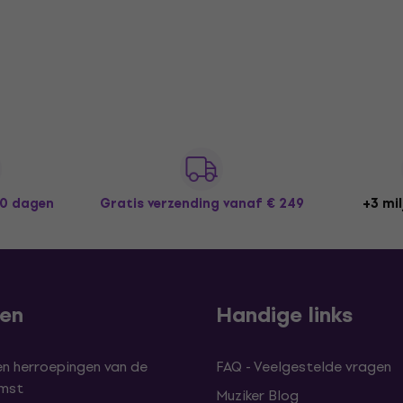
30 dagen
Gratis verzending
vanaf € 249
+3 mil
len
Handige links
en herroepingen van de
FAQ - Veelgestelde vragen
omst
Muziker Blog