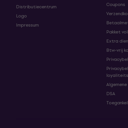
Coupons
Distributiecentrum
Verzendkos
Logo
Betaalme
Impressum
Pakket vo
Extra die
Btw-vrij k
Privacybe
Privacybe
loyalitei
Algemene
DSA
Toegankeli