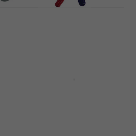
Dunlop 101 Snarenwinder
Snarenwinder
4,1
/5
€ 2,99
Op voorraad
 PW-
MusicNomad MN220 Grip Bit
Snarenwinder
Snarenwinder
5
/5
€ 10,90
met code
MUZMUZ-20
€ 13,90
Op voorraad