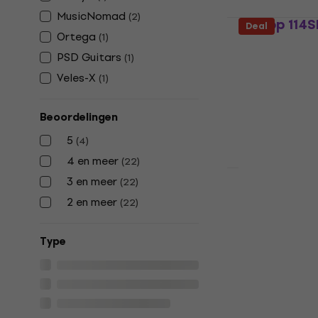
MusicNomad
(
2
)
Dunlop 114S
Deal
Ortega
(
1
)
Snarenwinder
PSD Guitars
(
1
)
4,5
/5
€ 7,99
€ 8,0
Veles-X
(
1
)
Op voorraad
Beoordelingen
5
(
4
)
4 en meer
(
22
)
3 en meer
(
22
)
D'Addario 
2 en meer
(
22
)
Snarenwind
Snarenwinder
Type
4,6
/5
€ 11,90
€ 16,
Op voorraad