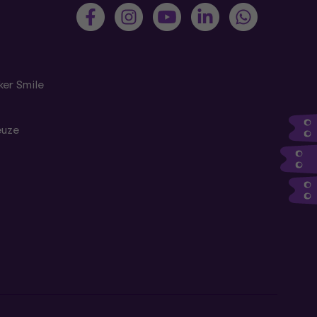
er Smile
euze