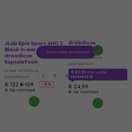
€ 211
€ 224
- 6 %
€ 52,50
met code
MUZMUZ-20
Op voorraad
€ 68,90
Op voorraad
Denver TWE-40 In-ear
draadloze
JLab Epic Sport ANC 3
koptelefoon
Black In-ear
Toon meer producten
draadloze
In-ear draadloze
koptelefoon
koptelefoon
In-ear draadloze
€ 22,92
met code
1
2
3
4
koptelefoon
MUZMUZ-5
€ 122
€ 129
- 5 %
€ 24,99
Op voorraad
Op voorraad