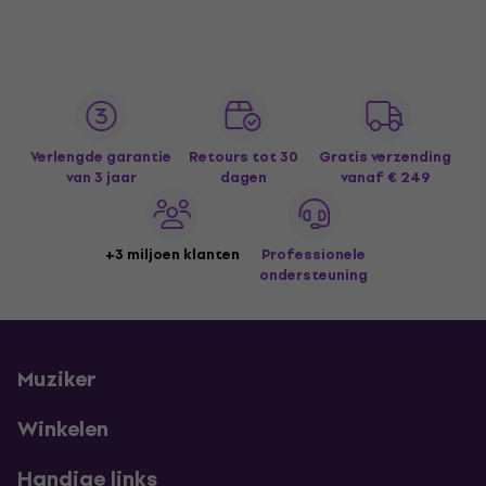
Verlengde garantie
Retours tot 30
Gratis verzending
van 3 jaar
dagen
vanaf € 249
+3 miljoen klanten
Professionele
ondersteuning
Muziker
Winkelen
Handige links