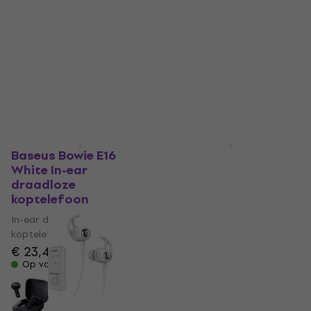
koptelefoon
In-ear draadloze
€ 12,20
koptelefoon
Op voorraad
€ 38,50
€ 42,80
Op voorraad
Nieuw
Baseus Bowie E16
Baseus Bowie E16
White In-ear
Black In-ear
draadloze
draadloze
koptelefoon
koptelefoon
In-ear draadloze
In-ear draadloze
koptelefoon
koptelefoon
€ 23,40
€ 24,70
Op voorraad
Op voorraad