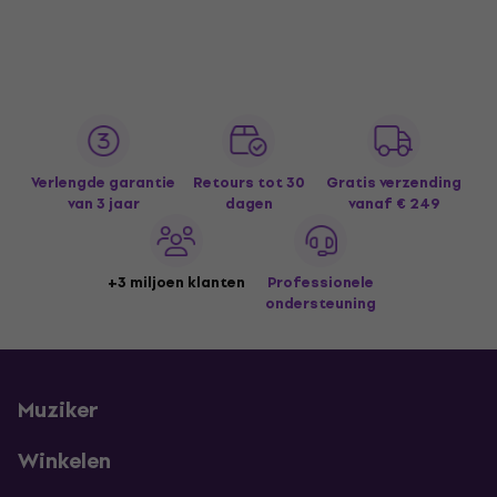
Verlengde garantie
Retours tot 30
Gratis verzending
van 3 jaar
dagen
vanaf € 249
+3 miljoen klanten
Professionele
ondersteuning
Muziker
Winkelen