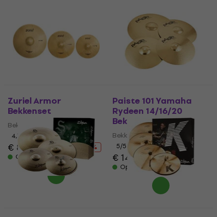
Zuriel Armor
Paiste 101 Yamaha
Bekkenset
Rydeen 14/16/20
Bekkenset
Bekkenset
Bekkenset
4,7
/5
€ 88,90
€ 116
5
/5
- 23 %
€ 148
€ 155
Op voorraad
- 5 %
Op voorraad
Zildjian S390 S Family
Zildjian KCD900 K