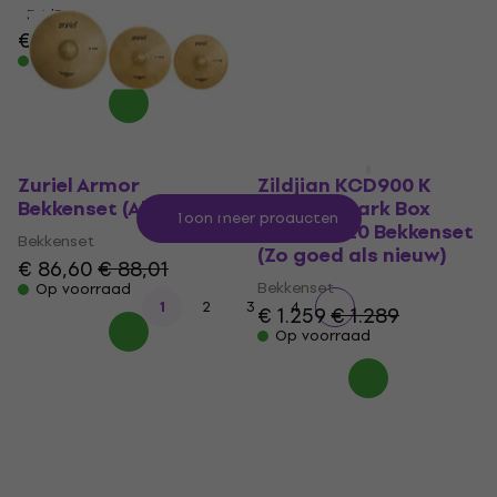
€ 545
3,6
/5
€ 180
Op voorraad
Op voorraad
Zuriel Armor
Zildjian KCD900 K
Bekkenset (Als nieuw)
Custom Dark Box
Toon meer producten
14/16/18/20 Bekkenset
Bekkenset
(Zo goed als nieuw)
€ 86,60
€ 88,01
Bekkenset
Op voorraad
1
2
3
4
€ 1.259
€ 1.289
Op voorraad