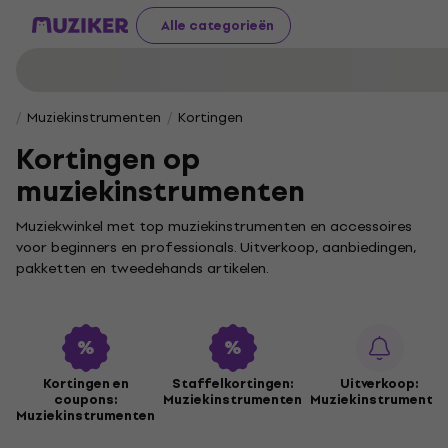
Alle categorieën
Muziekinstrumenten
Kortingen
Kortingen op
muziekinstrumenten
Muziekwinkel met top muziekinstrumenten en accessoires
voor beginners en professionals. Uitverkoop, aanbiedingen,
pakketten en tweedehands artikelen.
Hoewel deze categorie geen subcategorieën of losse
accessoires bevat, biedt het je gemakkelijke toegang tot
kwalitatieve muziekinstrumenten zonder gedoe. Als je op
zoek bent naar unieke stukken, is Music-sale de perfecte
plek voor een slimme aankoop.
Kortingen en
Staffelkortingen:
Uitverkoop:
coupons:
Muziekinstrumenten
Muziekinstrumente
Wil je nieuwe geluiden ontdekken of je muzikale arsenaal
Muziekinstrumenten
uitbreiden? In Music-sale vind je alles wat je nodig hebt om