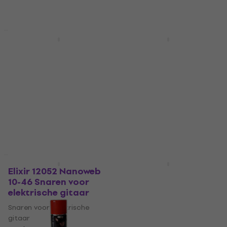
€ 5,09
Op voorraad
Op voorraad
Staffelkorting
Staffelkorting
Revoltage SS2025
NRG DS500-5A
Telescopische
Drumstokken
luidsprekerstandaard
Drumstokken
Telescopische
4,8
/5
luidsprekerstandaard
€ 2,19
Op voorraad
4,3
/5
€ 19,90
Op voorraad
Staffelkorting
Deal
Elixir 12052 Nanoweb
Revoltage MS2025
10-46 Snaren voor
Microfoonstandaard
elektrische gitaar
Microfoonstandaard
Snaren voor elektrische
4,4
/5
gitaar
€ 13,90