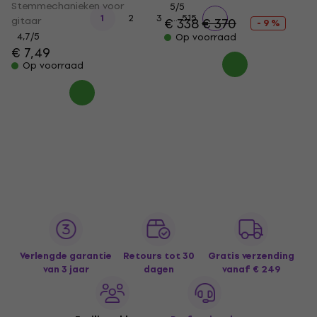
Stemmechanieken voor
5
/5
...
1
2
3
515
gitaar
€ 338
€ 370
- 9 %
4,7
/5
Op voorraad
€ 7,49
Op voorraad
Verlengde garantie
Retours tot 30
Gratis verzending
van 3 jaar
dagen
vanaf € 249