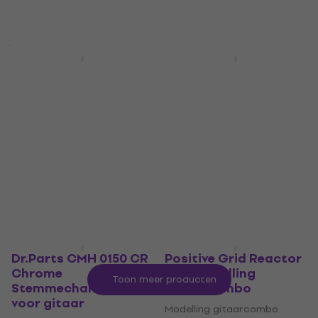
Op voorraad
€ 38
€ 54,10
- 30 %
Op voorraad
Staffelkorting
Deal
Noicetone DP171
Elixir 12027 Nanoweb
Natural Claves
9-46 Snaren voor
elektrische gitaar
Claves
Snaren voor elektrische
4,7
/5
€ 3,89
€ 3,99
gitaar
Op voorraad
4,9
/5
€ 12,90
Op voorraad
Dr.Parts CMH 0150 CR
Positive Grid Reactor
Chrome
50W Modelling
Toon meer producten
Stemmechanieken
gitaarcombo
voor gitaar
Modelling gitaarcombo