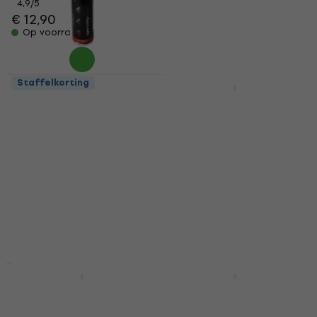
Op voorraad
4,9
/5
€ 12,90
Op voorraad
Staffelkorting
Staffelkorting
Mega Acoustic Glue
D'Addario EJ15 Snaren
Accessoires voor
voor akoestische
akoestisch paneel
gitaar
Accessoires voor akoestisch
Snaren voor akoestische
paneel
gitaar
4,8
/5
4,7
/5
€ 14,70
€ 8,19
€ 9,89
- 17 %
Op voorraad
Op voorraad
Staffelkorting
Staffelkorting
Mega Acoustic PA-
Noicetone PM001-45 1
PMP5-LG-50x50x5
pc Assorted Shaker
Light Grey