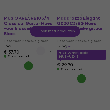
MUSIC AREA RB10 3/4
Madarozzo Elegant
Classical Guitar Hoes
G020 C3/BG Hoes
voor klassieke gitaar
voor klassieke gitaar
Toon meer producten
Black
Black
Hoes voor klassieke gitaar
Hoes voor klassieke gitaar
5
/5
4,8
/5
1
2
3
€ 37,70
€ 23,99
met code
Op voorraad
MUZMUZ-15
€ 29,90
Op voorraad