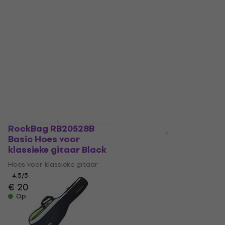
Basic Hoes voor
voor klassieke gitaar
klassieke gitaar Black
Black
Hoes voor klassieke gitaar
Hoes voor klassieke gitaar
4,5
/5
4,8
/5
€ 20,30
€ 39,10
Op voorraad
Op voorraad
RockBag RB20528B
HAPPY HOUR
Basic Hoes voor
Madarozzo Essential
klassieke gitaar Black
G3 C4/BG Hoes voor
klassieke gitaar Black
Hoes voor klassieke gitaar
4,5
/5
Hoes voor klassieke gitaar
€ 20
€ 21,20
4,6
/5
Op voorraad
€ 19
met code
MUZMUZ-
15
€ 22,90