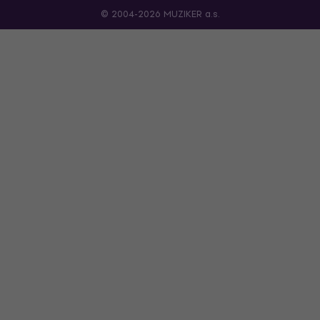
© 2004-2026 MUZIKER a.s.