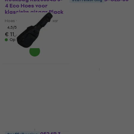
4 Eco Hoes voor
Hoes voor klassieke
klassieke gitaar Black
gitaar
Hoes voor klassieke gitaar
Hoes voor klassieke gitaar
4,5
/5
5
/5
€ 11,40
€ 22,90
Op voorraad
Op voorraad
RockBag RB20514B
Staffelkorting
Student 3/4 Hoes
CNB CGB1280 Hoes
voor klassieke gitaar
voor klassieke gitaar
Black
Black
Hoes voor klassieke gitaar
Hoes voor klassieke gitaar
4,5
/5
5
/5
€ 26,10
€ 35,90
Op voorraad
Op voorraad