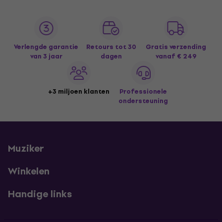
Verlengde garantie
Retours tot 30
Gratis verzending
van 3 jaar
dagen
vanaf € 249
+3 miljoen klanten
Professionele
ondersteuning
Muziker
Winkelen
Handige links