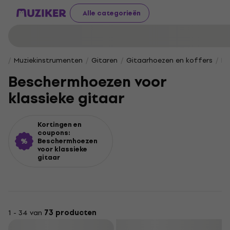
Alle categorieën
Muziekinstrumenten
Gitaren
Gitaarhoezen en koffers
Be
Beschermhoezen voor
klassieke gitaar
Kortingen en
coupons:
Beschermhoezen
voor klassieke
gitaar
1 - 34 van
73 producten
Filteren