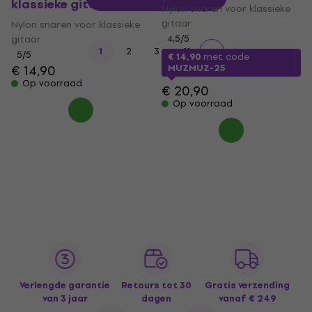
klassieke gitaar
Nylon snaren voor klassieke
gitaar
Nylon snaren voor klassieke
gitaar
4,5
/5
...
1
2
3
11
5
/5
€ 14,90
met code
€ 14,90
MUZMUZ-25
Op voorraad
€ 20,90
Op voorraad
Verlengde garantie
Retours tot 30
Gratis verzending
van 3 jaar
dagen
vanaf € 249