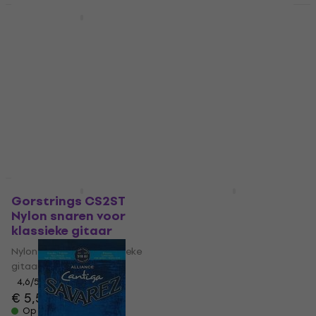
Staffelkorting
HAPPY HOUR
D'Addario EJ46FF
Savarez 540J Alliance
Nylon snaren voor
Nylon snaren voor
klassieke gitaar
klassieke gitaar
Nylon snaren voor klassieke
Nylon snaren voor klassieke
gitaar
gitaar
5
/5
4,8
/5
€ 15,60
€ 17,10
Op voorraad
Op voorraad
Staffelkorting
Staffelkorting
Gorstrings CS2ST
D'Addario EJ27H
Nylon snaren voor
Nylon snaren voor
klassieke gitaar
klassieke gitaar
Nylon snaren voor klassieke
Nylon snaren voor klassieke
gitaar
gitaar
4,6
/5
4,6
/5
€ 5,59
€ 6,19
€ 9,90
Op voorraad
Op voorraad