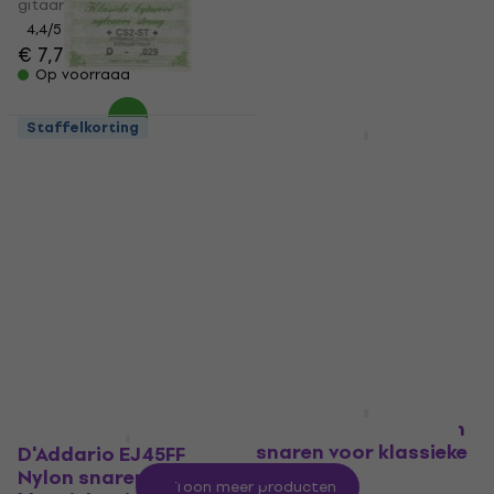
gitaar
gitaar
4,4
/5
4,9
/5
€ 7,79
€ 14,20
Op voorraad
Op voorraad
Staffelkorting
Gorstrings CS2STD
Rotosound CL1 Nylon
Losse snaar voor
snaren voor klassieke
gitaar
gitaar
Losse snaar voor gitaar
Nylon snaren voor klassieke
gitaar
4,7
/5
€ 1,29
4,3
/5
€ 9,99
Op voorraad
Op voorraad
D'Addario EJ47 Nylon
snaren voor klassieke
D'Addario EJ45FF
gitaar
Nylon snaren voor
Toon meer producten