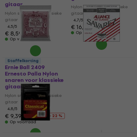
gitaar
Nylon snaren voor klassieke
Nylon snaren voor klassieke
gitaar
gitaar
4,7
/5
€ 16,40
4,5
/5
€ 8,59
Op voorraad
Op voorraad
Staffelkorting
Ernie Ball 2409
Savarez 540R Alliance
Ernesto Palla Nylon
Nylon snaren voor
snaren voor klassieke
klassieke gitaar
gitaar
Nylon snaren voor klassieke
Nylon snaren voor klassieke
gitaar
gitaar
4,8
/5
€ 17,50
4,8
/5
€ 9,39
€ 11,99
Op voorraad
- 22 %
Op voorraad
Dunlop DCV100NB