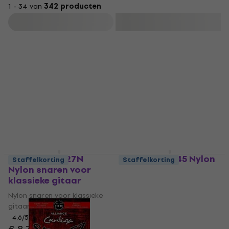
1 - 34 van
342 producten
Filteren
D'Addario EJ27N
D'Addario EJ45 Nylon
Staffelkorting
Staffelkorting
Nylon snaren voor
snaren voor klassieke
klassieke gitaar
gitaar
Nylon snaren voor klassieke
Nylon snaren voor klassieke
gitaar
gitaar
4,6
/5
4,8
/5