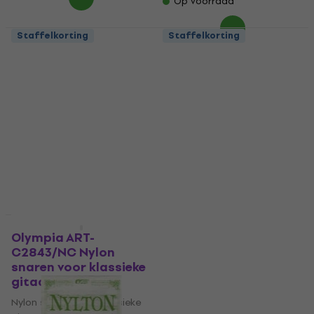
Op voorraad
Staffelkorting
Staffelkorting
Savarez 500CJ Nylon
Savarez 500PR Corum
snaren voor klassieke
Nylon snaren voor
gitaar
klassieke gitaar
Nylon snaren voor klassieke
Nylon snaren voor klassieke
gitaar
gitaar
5
/5
5
/5
€ 13
€ 13,60
Op voorraad
Op voorraad
Staffelkorting
Staffelkorting
Olympia ART-
Ernie Ball 2069
C2843/NC Nylon
Earthwood Nylon
snaren voor klassieke
snaren voor klassieke
gitaar
gitaar
Nylon snaren voor klassieke
Nylon snaren voor klassieke