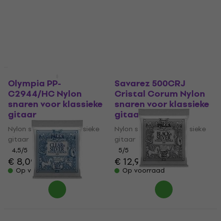
€ 9,70
gitaar
Op voorraad
5
/5
€ 13,80
Op voorraad
Deal
Olympia PP-
Savarez 500CRJ
C2944/HC Nylon
Cristal Corum Nylon
snaren voor klassieke
snaren voor klassieke
gitaar
gitaar
Nylon snaren voor klassieke
Nylon snaren voor klassieke
gitaar
gitaar
4,5
/5
5
/5
€ 8,09
€ 12,90
Op voorraad
Op voorraad
Ernie Ball 2406
Deal