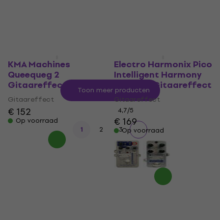
€ 205
Op voorraad
KMA Machines
Electro Harmonix Pico
Queequeg 2
Intelligent Harmony
Gitaareffect
Machine Gitaareffect
Toon meer producten
Gitaareffect
Gitaareffect
€ 152
4,7
/5
€ 169
Op voorraad
1
2
3
Op voorraad