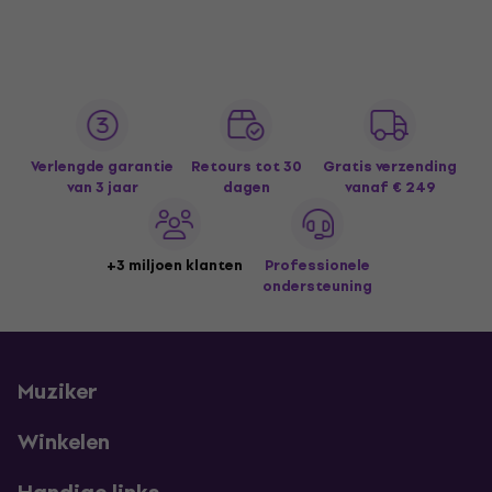
Verlengde garantie
Retours tot 30
Gratis verzending
van 3 jaar
dagen
vanaf € 249
+3 miljoen klanten
Professionele
ondersteuning
Muziker
Winkelen