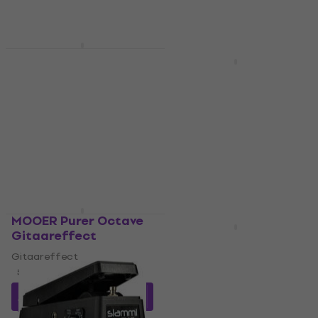
Op voorraad
€ 205
Op voorraad
Boss XS-100
HAPPY HOUR
Gitaareffect
Electro Harmonix
Pog2 Gitaareffect
Gitaareffect
5
/5
Gitaareffect
€ 355
4,7
/5
Op voorraad
€ 325
Op voorraad
MOOER Purer Octave
HAPPY HOUR
Gitaareffect
Meris Hedra
Gitaareffect
Gitaareffect
5
/5
Gitaareffect
4,3
/5
€ 81
met code
MUZMUZ-
15
€ 357
Op voorraad