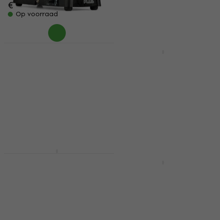
€ 99
Op voorraad
Electro Harmonix
HAPPY HOUR
Slammi Plus
EarthQuaker Devices
Gitaareffect
Data Corrupter
Gitaareffect
Gitaareffect
Gitaareffect
€ 123,87
met code
MUZMUZ-30
5
/5
€ 295
€ 189
Op voorraad
Op voorraad
Nux NPO-2 Tutti
Gitaareffect
Electro Harmonix
Nano Pog
Gitaareffect
Gitaareffect
€ 98
€ 99
Op voorraad
Gitaareffect
4,9
/5