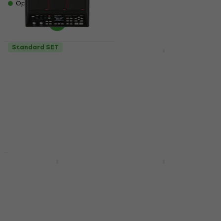
Op voorraad
Op voorraad
Standard SET
Premium SET
Roland SPD-SX
Roland HPD 20
Elektronisch drumpad
Standard SET
(Alleen uitgepakt)
Elektronisch drumpad
Elektronisch drumpad
Elektronisch drumpad
€ 718
€ 742
4,7
/5
€ 1.209
Op voorraad
Op voorraad
Basic SET
Basic SET
Nux DP-2000
NRG EDM-2 Multipad
Standard SET
Premium SET
Elektronisch drumpad
Elektronisch drumpad
Elektronisch drumpad
Elektronisch drumpad
€ 315
4
/5