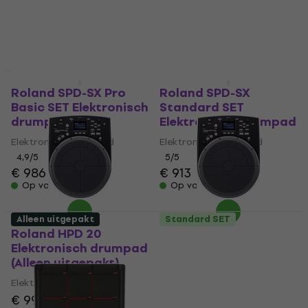
€ 228
€ 290
Op voorraad
Op voorraad
Alleen uitgepakt
Als nieuw
Roland SPD-SX Pro
Roland SPD-SX
Basic SET Elektronisch
Standard SET
drumpad
Elektronisch drumpad
Elektronisch drumpad
Elektronisch drumpad
4,9
/5
5
/5
€ 986
€ 913
Op voorraad
Op voorraad
Alleen uitgepakt
Standard SET
Roland HPD 20
Roland HPD 20
Elektronisch drumpad
Elektronisch drumpad
(Alleen uitgepakt)
(Als nieuw)
Elektronisch drumpad
Elektronisch drumpad
€ 997
€ 1.029
€ 1.019
€ 1.048,41