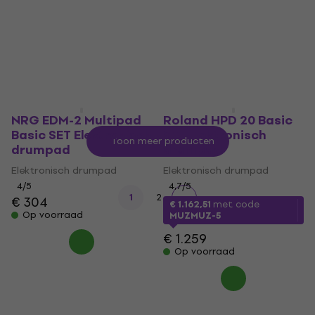
€ 325
Op voorraad
Op voorraad
NRG EDM-2 Multipad
Roland HPD 20 Basic
Basic SET Elektronisch
SET Elektronisch
Toon meer producten
drumpad
drumpad
Elektronisch drumpad
Elektronisch drumpad
4
/5
4,7
/5
1
2
€ 304
€ 1.162,51
met code
Op voorraad
MUZMUZ-5
€ 1.259
Op voorraad