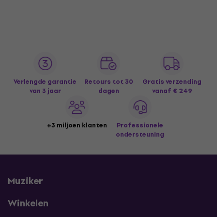
Verlengde garantie
Retours tot 30
Gratis verzending
van 3 jaar
dagen
vanaf € 249
+3 miljoen klanten
Professionele
ondersteuning
Muziker
Winkelen