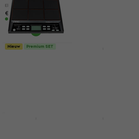
Elektronisch drumpad
Elektronisch drumpad
€ 891
€ 905,85
4,9
/5
€ 1.029
Op voorraad
Op voorraad
Nieuw
Premium SET
Standard SET
NRG MultiBeat 9
Roland SPD-SX Pro
Elektronisch drumpad
Premium SET
(Als nieuw)
Elektronisch drumpad
Elektronisch drumpad
Elektronisch drumpad
€ 160
€ 198
4,9
/5
- 19 %
€ 1.049
Op voorraad
Op voorraad
Zo goed als nieuw
Zo goed als nieuw
Roland SPD-SX
NRG EDM-2 Multipad
Premium SET
Standard SET
Elektronisch drumpad
Elektronisch drumpad