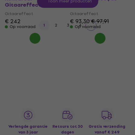
Toon meer producten
Gitaareffect
nieuw)
Gitaareffect
Gitaareffect
€ 242
€ 93,30
€ 97,91
1
2
3
4
Op voorraad
Op voorraad
Verlengde garantie
Retours tot 30
Gratis verzending
van 3 jaar
dagen
vanaf € 249