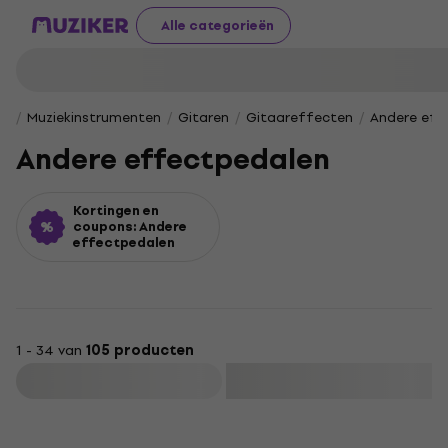
Alle categorieën
Muziekinstrumenten
Gitaren
Gitaareffecten
Andere eff
Andere effectpedalen
Kortingen en
coupons: Andere
effectpedalen
1 - 34 van
105 producten
Filteren
HAPPY HOUR