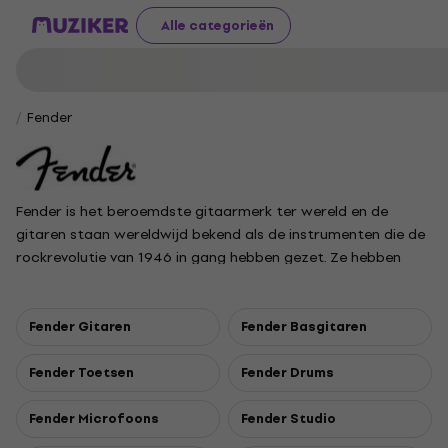
Alle categorieën
Fender
Fender is het beroemdste gitaarmerk ter wereld en de
gitaren staan wereldwijd bekend als de instrumenten die de
rockrevolutie van 1946 in gang hebben gezet. Ze hebben
invloed gehad op genres zoals rock-'n-roll, country-and-
western, jazz en rhythm-and-blues. Ze worden zeer
gewaardeerd door hedendaagse muzikanten en
Fender Gitaren
Fender Basgitaren
verzamelaars. Modellen zoals de Telecaster, de Precision
Bass en het beroemdste Stratocaster-model zijn het
Fender Toetsen
Fender Drums
symbool van rock-'n-roll en gitaarmuziek. Fender benaderde
de ukelelecategorie met dezelfde passie - waar Fender
Fender Microfoons
Fender Studio
naast de klassieke Fender-vorm ook een signature-model