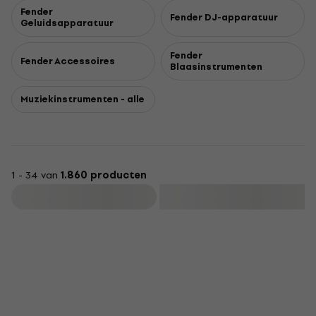
van de beroemde zangeres Grace Vanderwaal aanbiedt.
Fender
Fender DJ-apparatuur
Geluidsapparatuur
Fender
Fender Accessoires
Blaasinstrumenten
Muziekinstrumenten - alle
1 - 34 van
1.860 producten
Filteren