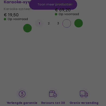
Karaoke-systeem
Retro radio
Toon meer producten
Karaoke-systeem
€ 69,20
€ 19,50
Op voorraad
Op voorraad
1
2
3
Verlengde garantie
Retours tot 30
Gratis verzending