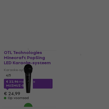
DAB+
Karaoke-systeem
Digitale radio DAB+
5
/5
€ 617
5
/5
€ 81,30
Op voorraad
Op voorraad
OTL Technologies
Deal
Minecraft PopSing
TELESTAR TOP300
LED Karaoke-systeem
Wood Digitale radio
DAB+
Karaoke-systeem
4
/5
Digitale radio DAB+
€ 191
€ 199
€ 22,96
met code
- 4 %
MUZMUZ-5
Op voorraad
€ 24,99
Op voorraad