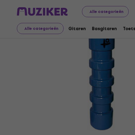
Muziekinstrumenten
Drums
Percussie
Percussie en 
Alle categorieën
Gitaren
Basgitaren
Toet
Alle categorieën
Verkoop beëindigd