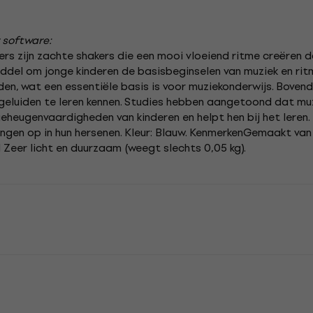
 software:
ers zijn zachte shakers die een mooi vloeiend ritme creëren da
iddel om jonge kinderen de basisbeginselen van muziek en ritm
en, wat een essentiële basis is voor muziekonderwijs. Boven
en geluiden te leren kennen. Studies hebben aangetoond dat m
eheugenvaardigheden van kinderen en helpt hen bij het leren. 
ngen op in hun hersenen. Kleur: Blauw. KenmerkenGemaakt van 
d Zeer licht en duurzaam (weegt slechts 0,05 kg).