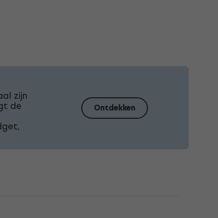
al zijn
gt de
Ontdekken
dget,