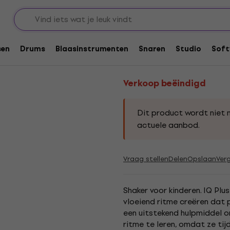
percussiesets voor kinderen
Verkoop beëindigd
IQ Plus Blue Tube sh
sen
Drums
Blaasinstrumenten
Snaren
Studio
Soft
Productcode: .
236068
Verkoop beëindigd
Dit product wordt niet 
actuele aanbod.
Vraag stellen
Delen
Opslaan
Verg
Shaker voor kinderen. IQ Plu
vloeiend ritme creëren dat p
een uitstekend hulpmiddel o
ritme te leren, omdat ze tij