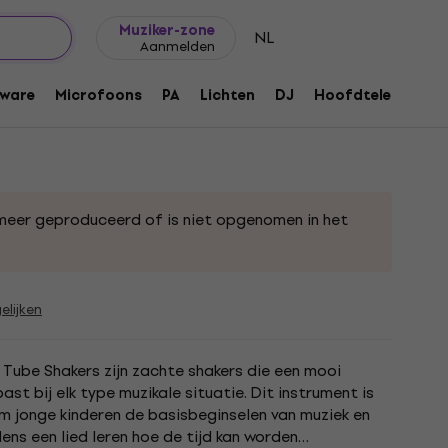
Cadeautips
FAQ
Muziker Blog
Muziker-zone
NL
Aanmelden
aker
ware
Microfoons
PA
Lichten
DJ
Hoofdtelefoons
meer geproduceerd of is niet opgenomen in het
elijken
s Tube Shakers zijn zachte shakers die een mooi
ast bij elk type muzikale situatie. Dit instrument is
m jonge kinderen de basisbeginselen van muziek en
dens een lied leren hoe de tijd kan worden