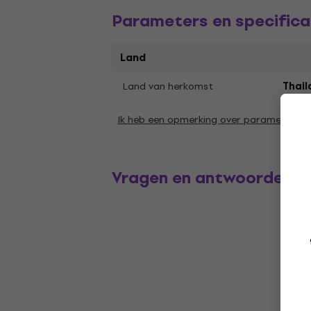
Parameters en specifica
Land
Land van herkomst
Thail
Ik heb een opmerking over parameters
Vragen en antwoorden