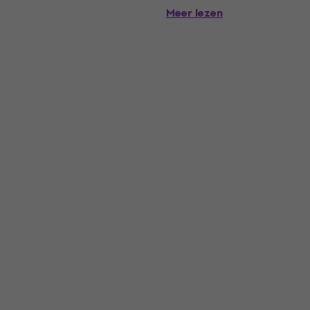
aangehouden, wat een essenti
Meer lezen