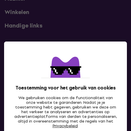
Winkelen
Handige links
Contact
Neem contact met ons op
Toestemming voor het gebruik van cookies
We gebruiken cookies om de functionaliteit van
onze website te garanderen. Nadat je je
toestemming hebt gegeven, gebruiken we deze om
het verkeer te analyseren en advertenties op
advertentieplatforms van derden te personaliseren,
altijd in overeenstemming met de regels van het
NL
Privacybeleid
.