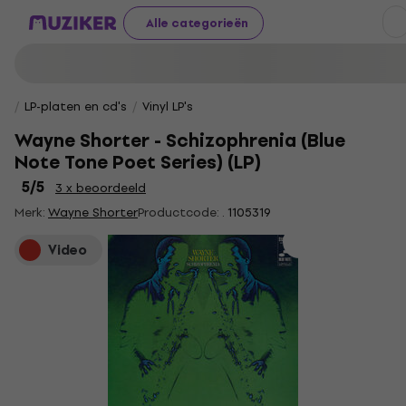
Alle categorieën
LP-platen en cd's
Vinyl LP's
Wayne Shorter - Schizophrenia (Blue
Note Tone Poet Series) (LP)
5
/5
3 x beoordeeld
Merk:
Wayne Shorter
Productcode: .
1105319
Video