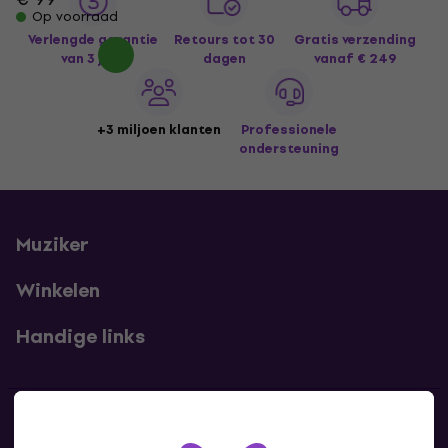
Op voorraad
Verlengde garantie
Retours tot 30
Gratis verzending
van 3 jaar
dagen
vanaf € 249
+3 miljoen klanten
Professionele
ondersteuning
Muziker
Winkelen
Handige links
Contact