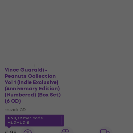
Vince Guaraldi -
Peanuts Collection
Vol 1 (Indie Exclusive)
(Anniversary Edition)
(Numbered) (Box Set)
(6 CD)
Muziek CD
€ 90,72
met code
MUZMUZ-5
€ 99