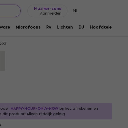
Cadeautips
FAQ
Muziker Blog
Muziker-zone
NL
Aanmelden
ame Gitaarriem
ware
Microfoons
PA
Lichten
DJ
Hoofdtelefoons
223
code:
HAPPY-HOUR-ONLY-NOW
bij het afrekenen en
dit product! Alleen tijdelijk geldig.
9