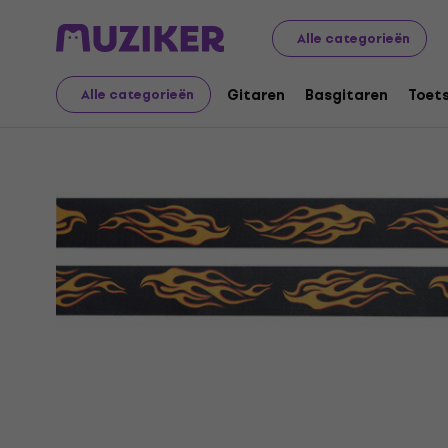
Muziekinstrumenten
Gitaren
Gitaarriemen
Textiele
Alle categorieën
Gitaren
Basgitaren
Toet
Alle categorieën