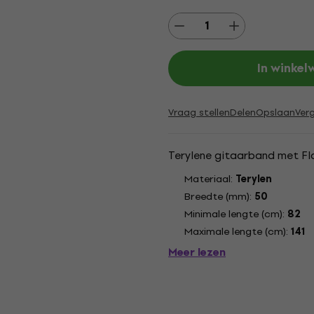
In winke
Vraag stellen
Delen
Opslaan
Verg
Terylene gitaarband met Fla
Materiaal:
Terylen
Breedte (mm):
50
Minimale lengte (cm):
82
Maximale lengte (cm):
141
Meer lezen