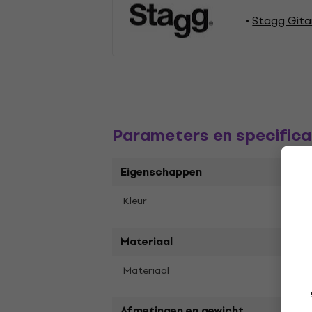
Stagg Gita
Parameters en specifica
Eigenschappen
Zwar
Kleur
Materiaal
Teryl
Materiaal
Afmetingen en gewicht