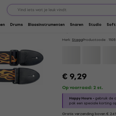
 gitaarriemen
HAPPY HOUR
Stagg STE FLAME Fl
sen
Drums
Blaasinstrumenten
Snaren
Studio
Soft
5
/5
2 x beoordeeld
Merk:
Stagg
Productcode: .
1105
€ 9,29
Op voorraad: 2 st.
Happy Hours -
gebruik de 
pak een speciale korting op 
Gratis verzending boven € 24