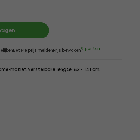
lwagen
9 punten
elijken
Betere prijs melden
Prijs bewaken
me-motief. Verstelbare lengte: 82 - 141 cm.