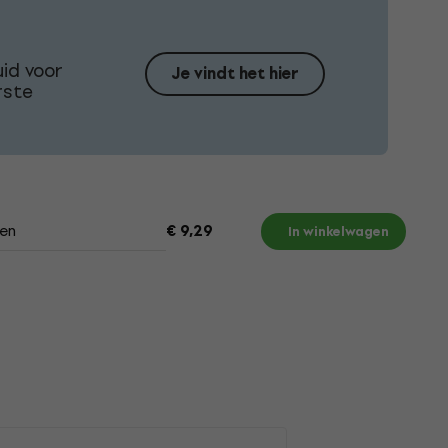
id voor
Je vindt het hier
rste
en
€ 9,29
In winkelwagen