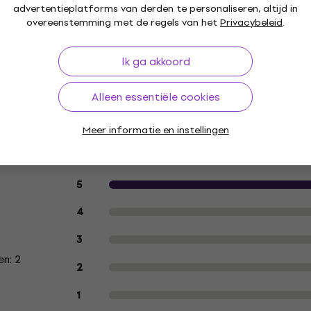
advertentieplatforms van derden te personaliseren, altijd in
overeenstemming met de regels van het
Privacybeleid
.
Minimale lengte (cm)
Ik ga akkoord
Alleen essentiële cookies
Meer informatie en instellingen
Klantbeoordelingen van het produc
5
4
3
n: 2
2
1