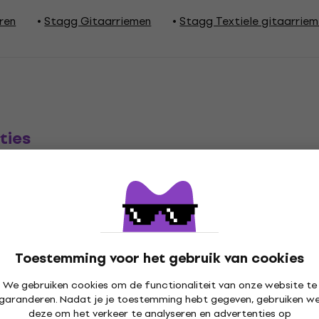
ren
Stagg Gitaarriemen
Stagg Textiele gitaarrie
ties
t
Kleur volgens fabrikant
Toestemming voor het gebruik van cookies
en
We gebruiken cookies om de functionaliteit van onze website te
garanderen. Nadat je je toestemming hebt gegeven, gebruiken w
deze om het verkeer te analyseren en advertenties op