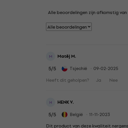
Alle beoordelingen zijn afkomstig van 
Matěj M.
M
5
/5
Tsjechië
09-02-2025
Heeft dit geholpen?
Ja
Nee
HENK V.
H
5
/5
België
11-11-2023
Dit product van deze kwaliteit nerge