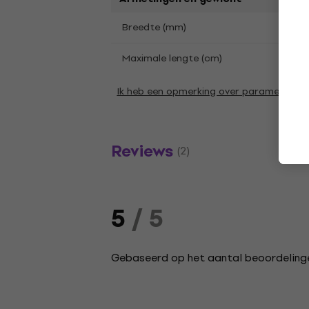
50
Breedte (mm)
141
Maximale lengte (cm)
Ik heb een opmerking over parameters
Reviews
(2)
5
/ 5
Gebaseerd op het aantal beoordelinge