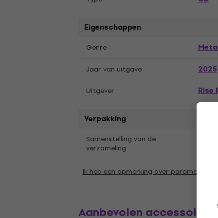
Eigenschappen
Meta
Genre
2025
Jaar van uitgave
Rise
Uitgever
Verpakking
1 st.
Samenstelling van de
verzameling
Ik heb een opmerking over parameters
Aanbevolen accessoires