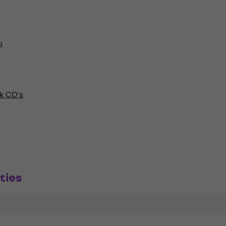
g
k CD's
ties