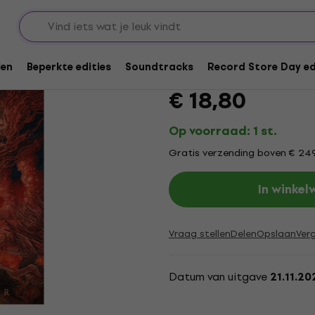
Spite - New World Kil
len
Beperkte edities
Soundtracks
Record Store Day ed
Merk:
Spite
Productcode: .
11964
€ 18,80
Op voorraad: 1 st.
Gratis verzending boven € 24
In winke
Vraag stellen
Delen
Opslaan
Verg
Datum van uitgave
21.11.20