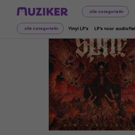
LP-platen en cd's
Muziek CD's
Alle categorieën
Vinyl LP's
LP's voor audiofie
Alle categorieën