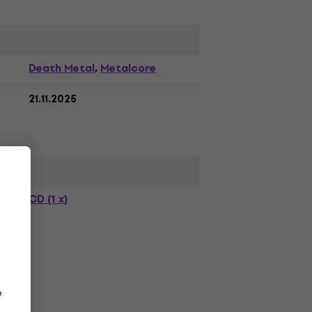
Death Metal
Metalcore
,
21.11.2025
CD (1 x)
e