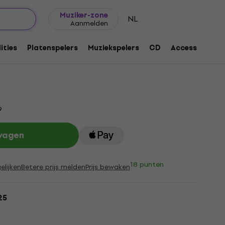
Cadeautips
FAQ
Muziker Blog
Muziker-zone
NL
Aanmelden
ler (CD)
ities
Platenspelers
Muziekspelers
CD
Accessoires
51
9
lwagen
18 punten
elijken
Betere prijs melden
Prijs bewaken
25