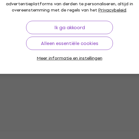
advertentieplatforms van derden te personaliseren, altijd in
overeenstemming met de regels van het
Privacybeleid
.
Ik ga akkoord
ons
Hi-Fi systemen
Hi-Fi CD Spelers
Alleen essentiële cookies
Meer informatie en instellingen