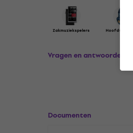
Zakmuziekspelers
Hoofdtelefo
Vragen en antwoorden
Documenten