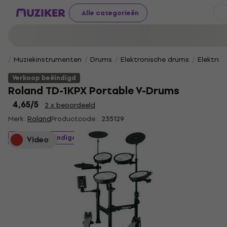
Alle categorieën
Muziekinstrumenten
Drums
Elektronische drums
Elektron
Verkoop beëindigd
Roland TD-1KPX Portable V-Drums
4,65
/5
2 x beoordeeld
Merk:
Roland
Productcode: .
235129
Verkoop beëindigd
Video