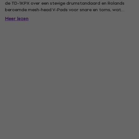
de TD-1KPX over een stevige drumstandaard en Rolands
beroemde mesh-head V-Pads voor snare en toms, wat
zorgt voor een natuurlijke rebound, gevoel en speelbaarheid.
Meer lezen
Dankzij het innovatieve opvouwbare ontwerp kan de
standaard binnen...