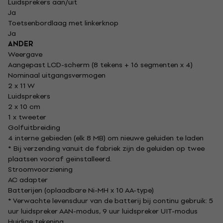
Luidsprekers aan/uit
Ja
Toetsenbordlaag met linkerknop
Ja
ANDER
Weergave
Aangepast LCD-scherm (8 tekens + 16 segmenten x 4)
Nominaal uitgangsvermogen
2 x 11 W
Luidsprekers
2 x 10 cm
1 x tweeter
Golfuitbreiding
4 interne gebieden (elk 8 MB) om nieuwe geluiden te laden
* Bij verzending vanuit de fabriek zijn de geluiden op twee
plaatsen vooraf geïnstalleerd.
Stroomvoorziening
AC adapter
Batterijen (oplaadbare Ni-MH x 10 AA-type)
* Verwachte levensduur van de batterij bij continu gebruik: 5
uur luidspreker AAN-modus, 9 uur luidspreker UIT-modus
Huidige tekening