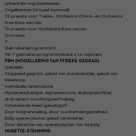
orkestrale vrije basklanken.
Orgelklanken (virtueel toonwiel)
32 presets voor Treble-, Orchestra Chord- en Orchestra
Free Bass-secties,
16 presets voor Orchestra Bass-sectie
Drumsets
3
Gebruikersprogramma's
98: 7 gebruikersprogrammabank x 14 registers
PBM (MODELLERING VAN FYSIEKE GEDRAG)
Geluiden
Stoppend gegrom, geluid van sluitende klep, geluid van
linkerknop
Individuele rietsimulatie
Hysteresedrempel, expressiecurve, drukvariantfilter,
drukvariant toonhoogteafwijking
Schakelende Reed-geluidsgolf
Door balgversnelling, door toonherhalingssnelheid
Balg openen/sluiten geluid veranderen
Door detectie van openen/sluiten van de balg
MUSETTE-STEMMING