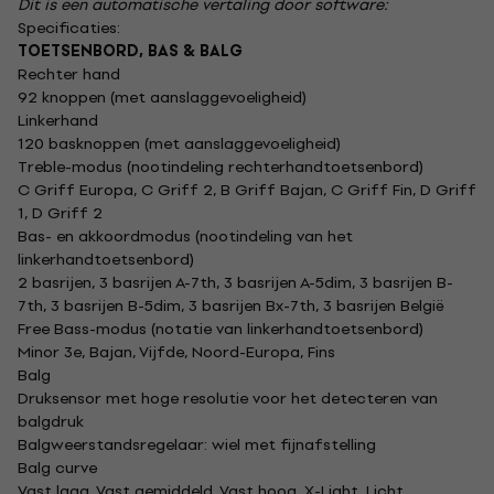
Dit is een automatische vertaling door software:
Specificaties:
TOETSENBORD, BAS & BALG
Rechter hand
92 knoppen (met aanslaggevoeligheid)
Linkerhand
120 basknoppen (met aanslaggevoeligheid)
Treble-modus (nootindeling rechterhandtoetsenbord)
C Griff Europa, C Griff 2, B Griff Bajan, C Griff Fin, D Griff
1, D Griff 2
Bas- en akkoordmodus (nootindeling van het
linkerhandtoetsenbord)
2 basrijen, 3 basrijen A-7th, 3 basrijen A-5dim, 3 basrijen B-
7th, 3 basrijen B-5dim, 3 basrijen Bx-7th, 3 basrijen België
Free Bass-modus (notatie van linkerhandtoetsenbord)
Minor 3e, Bajan, Vijfde, Noord-Europa, Fins
Balg
Druksensor met hoge resolutie voor het detecteren van
balgdruk
Balgweerstandsregelaar: wiel met fijnafstelling
Balg curve
Vast laag, Vast gemiddeld, Vast hoog, X-Light, Licht,