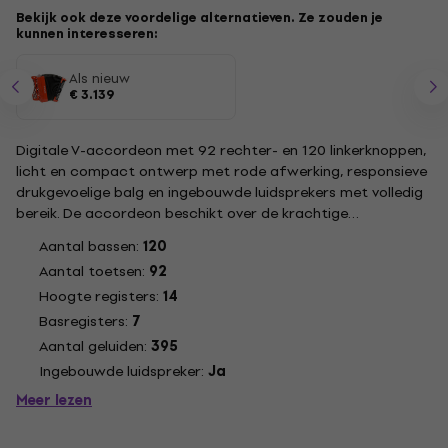
Bekijk ook deze voordelige alternatieven. Ze zouden je
kunnen interesseren:
Als nieuw
€ 3.139
Digitale V-accordeon met 92 rechter- en 120 linkerknoppen,
licht en compact ontwerp met rode afwerking, responsieve
drukgevoelige balg en ingebouwde luidsprekers met volledig
bereik. De accordeon beschikt over de krachtige
klankgenerator van Rolands vlaggenschip FR-8xb en stelt u
Aantal bassen:
120
in staat te kiezen uit een selectie van 100
Aantal toetsen:
92
accordeongeluidensets...
Hoogte registers:
14
Basregisters:
7
Aantal geluiden:
395
Ingebouwde luidspreker:
Ja
Meer lezen