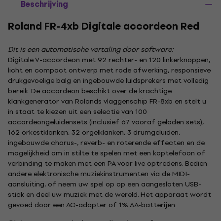
Beschrijving
Roland FR-4xb Digitale accordeon Red
Dit is een automatische vertaling door software:
Digitale V-accordeon met 92 rechter- en 120 linkerknoppen,
licht en compact ontwerp met rode afwerking, responsieve
drukgevoelige balg en ingebouwde luidsprekers met volledig
bereik. De accordeon beschikt over de krachtige
klankgenerator van Rolands vlaggenschip FR-8xb en stelt u
in staat te kiezen uit een selectie van 100
accordeongeluidensets (inclusief 67 vooraf geladen sets),
162 orkestklanken, 32 orgelklanken, 3 drumgeluiden,
ingebouwde chorus-, reverb- en roterende effecten en de
mogelijkheid om in stilte te spelen met een koptelefoon of
verbinding te maken met een PA voor live optredens. Bedien
andere elektronische muziekinstrumenten via de MIDI-
aansluiting, of neem uw spel op op een aangesloten USB-
stick en deel uw muziek met de wereld. Het apparaat wordt
gevoed door een AC-adapter of 1% AA-batterijen.