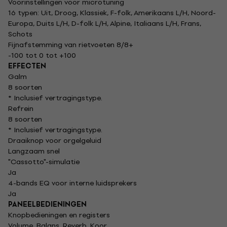
Voorinstellingen voor microtuning
16 typen: Uit, Droog, Klassiek, F-folk, Amerikaans L/H, Noord-
Europa, Duits L/H, D-folk L/H, Alpine, Italiaans L/H, Frans,
Schots
Fijnafstemming van rietvoeten 8/8+
-100 tot 0 tot +100
EFFECTEN
Galm
8 soorten
* Inclusief vertragingstype.
Refrein
8 soorten
* Inclusief vertragingstype.
Draaiknop voor orgelgeluid
Langzaam snel
"Cassotto"-simulatie
Ja
4-bands EQ voor interne luidsprekers
Ja
PANEELBEDIENINGEN
Knopbedieningen en registers
Volume, Balans, Reverb, Koor,