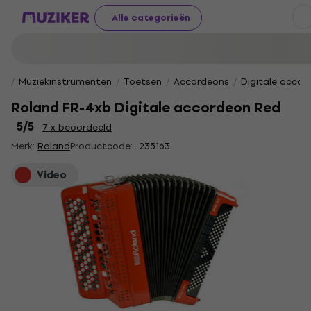
Alle categorieën
Muziekinstrumenten
Toetsen
Accordeons
Digitale accor
Roland FR-4xb Digitale accordeon Red
5
/5
7 x beoordeeld
Merk:
Roland
Productcode: .
235163
Video