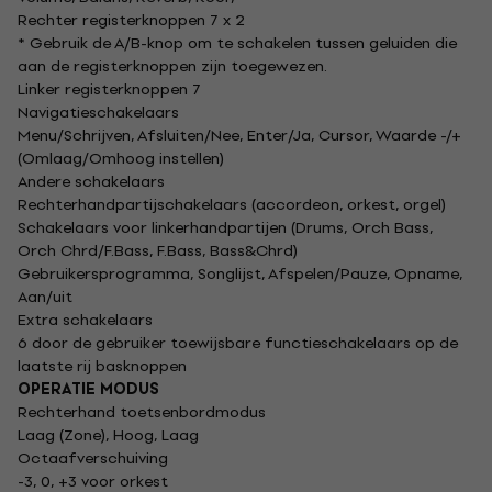
Rechter registerknoppen 7 x 2
* Gebruik de A/B-knop om te schakelen tussen geluiden die
aan de registerknoppen zijn toegewezen.
Linker registerknoppen 7
Navigatieschakelaars
Menu/Schrijven, Afsluiten/Nee, Enter/Ja, Cursor, Waarde -/+
(Omlaag/Omhoog instellen)
Andere schakelaars
Rechterhandpartijschakelaars (accordeon, orkest, orgel)
Schakelaars voor linkerhandpartijen (Drums, Orch Bass,
Orch Chrd/F.Bass, F.Bass, Bass&Chrd)
Gebruikersprogramma, Songlijst, Afspelen/Pauze, Opname,
Aan/uit
Extra schakelaars
6 door de gebruiker toewijsbare functieschakelaars op de
laatste rij basknoppen
OPERATIE MODUS
Rechterhand toetsenbordmodus
Laag (Zone), Hoog, Laag
Octaafverschuiving
-3, 0, +3 voor orkest