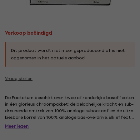
Verkoop beëindigd
Dit product wordt niet meer geproduceerd of is niet
opgenomen in het actuele aanbod.
Vraag stellen
De Factotum beschikt over twee afzonderlijke baseffecten
in één glorieus chroompakket; de belachelijke kracht en sub-
dreunende omtrek van 100% analoge suboctaaf en de ultra
kiesbare korrel van 100% analoge bas-overdrive. Elk effect
kan afzonderlijk of tegelijkertijd worden gebruikt - ze
Meer lezen
hebben elk hun eigen True Bypass-stompschakelaar. Kies zo...