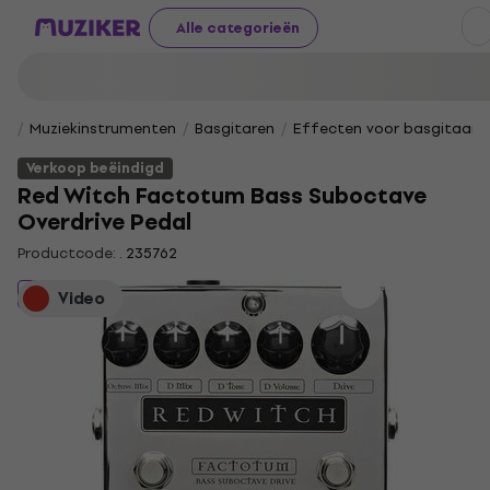
Alle categorieën
Muziekinstrumenten
Basgitaren
Effecten voor basgitaar
Verkoop beëindigd
Red Witch Factotum Bass Suboctave
Overdrive Pedal
Productcode: .
235762
Verkoop beëindigd
Video