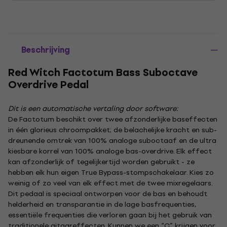
Beschrijving
Red Witch Factotum Bass Suboctave
Overdrive Pedal
Dit is een automatische vertaling door software:
De Factotum beschikt over twee afzonderlijke baseffecten
in één glorieus chroompakket; de belachelijke kracht en sub-
dreunende omtrek van 100% analoge suboctaaf en de ultra
kiesbare korrel van 100% analoge bas-overdrive. Elk effect
kan afzonderlijk of tegelijkertijd worden gebruikt - ze
hebben elk hun eigen True Bypass-stompschakelaar. Kies zo
weinig of zo veel van elk effect met de twee mixregelaars.
Dit pedaal is speciaal ontworpen voor de bas en behoudt
helderheid en transparantie in de lage basfrequenties,
essentiële frequenties die verloren gaan bij het gebruik van
traditionele gitaareffecten. Kunnen we een “C” krijgen voor