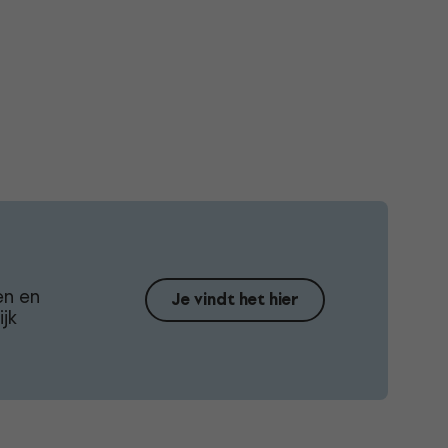
en en
Je vindt het hier
jk