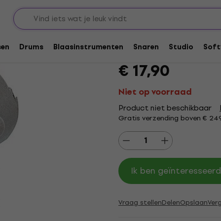
n en verloopstukken
Connectoren
XLR-connectoren
Neutrik NC7MD-LX X
sen
Drums
Blaasinstrumenten
Snaren
Studio
Soft
Merk:
Neutrik
Productcode: .
1161
€ 17,90
Niet op voorraad
Product niet beschikbaar
Gratis verzending boven € 24
Ik ben geïnteresseerd
Vraag stellen
Delen
Opslaan
Verg