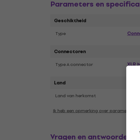
Parameters en specifica
Geschiktheid
Conn
Type
Connectoren
XLR M
Type A connector
Land
Land van herkomst
Liech
Ik heb een opmerking over parameters
Vragen en antwoorden