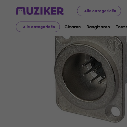
Muziekinstrumenten
Accessoires
Kabels, connectore
Alle categorieën
Gitaren
Basgitaren
Toet
Alle categorieën