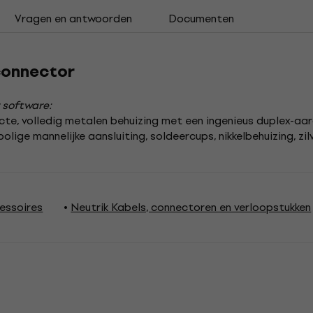
Vragen en antwoorden
Documenten
connector
 software:
te, volledig metalen behuizing met een ingenieus duplex-aa
lige mannelijke aansluiting, soldeercups, nikkelbehuizing, zi
essoires
Neutrik Kabels, connectoren en verloopstukken