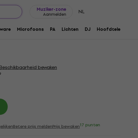
Cadeautips
FAQ
Muziker Blog
Muziker-zone
NL
Aanmelden
LR-connector
ware
Microfoons
PA
Lichten
DJ
Hoofdtelefoons
171
Beschikbaarheid bewaken
9
17 punten
elijken
Betere prijs melden
Prijs bewaken