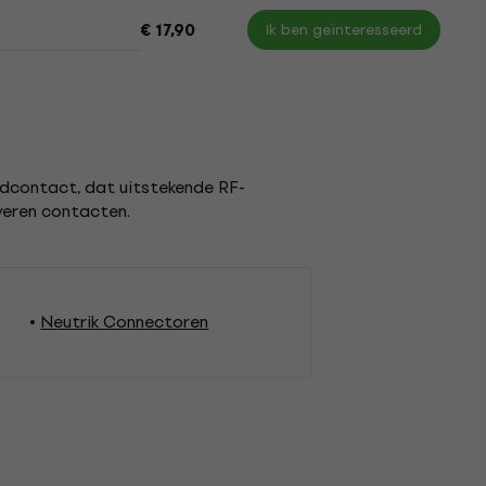
€ 17,90
Ik ben geïnteresseerd
rdcontact, dat uitstekende RF-
lveren contacten.
Neutrik Connectoren