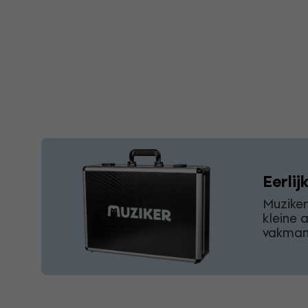
Eerlij
Muzike
kleine 
vakmans