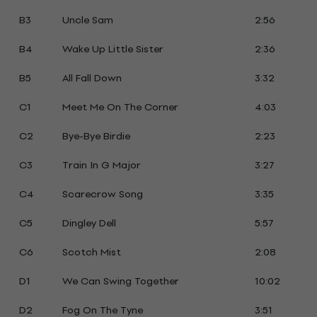
B3
Uncle Sam
2:56
B4
Wake Up Little Sister
2:36
B5
All Fall Down
3:32
C1
Meet Me On The Corner
4:03
C2
Bye-Bye Birdie
2:23
C3
Train In G Major
3:27
C4
Scarecrow Song
3:35
C5
Dingley Dell
5:57
C6
Scotch Mist
2:08
D1
We Can Swing Together
10:02
D2
Fog On The Tyne
3:51