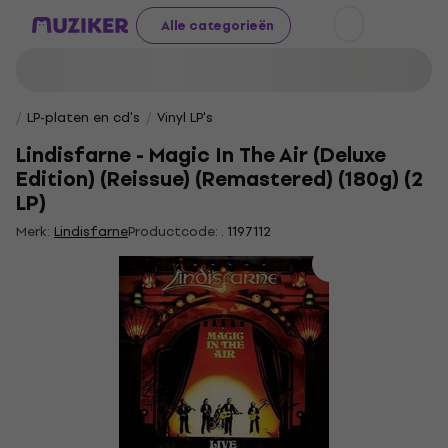
Alle categorieën
LP-platen en cd's
Vinyl LP's
Lindisfarne - Magic In The Air (Deluxe
Edition) (Reissue) (Remastered) (180g) (2
LP)
Merk:
Lindisfarne
Productcode: .
1197112