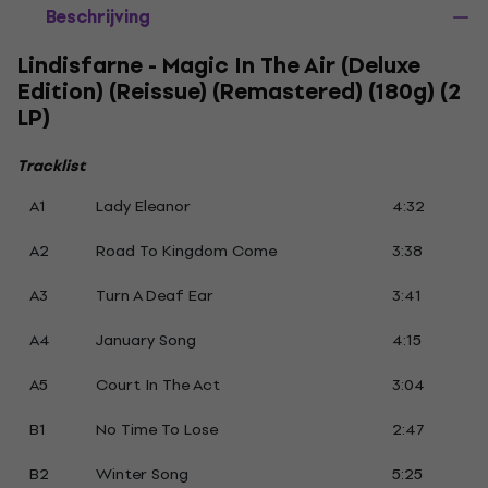
Beschrijving
Lindisfarne - Magic In The Air (Deluxe
Edition) (Reissue) (Remastered) (180g) (2
LP)
Tracklist
A1
Lady Eleanor
4:32
A2
Road To Kingdom Come
3:38
A3
Turn A Deaf Ear
3:41
A4
January Song
4:15
A5
Court In The Act
3:04
B1
No Time To Lose
2:47
B2
Winter Song
5:25