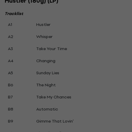
Hustler (180g) (LP)
Tracklist
A1
Hustler
A2
Whisper
A3
Take Your Time
A4
Changing
A5
Sunday Lies
B6
The Night
B7
Take My Chances
B8
Automatic
B9
Gimme That Lovin'