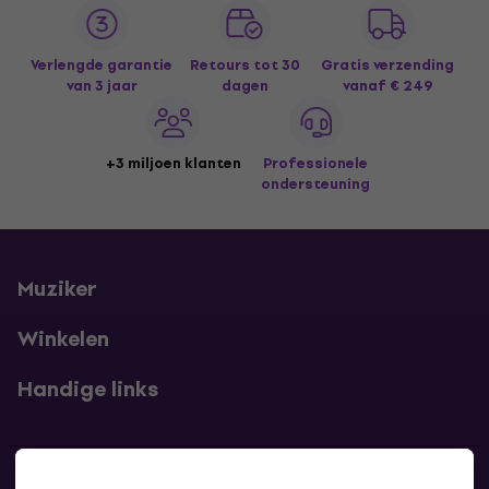
Verlengde garantie
Retours tot 30
Gratis verzending
van 3 jaar
dagen
vanaf € 249
+3 miljoen klanten
Professionele
ondersteuning
Muziker
Winkelen
Handige links