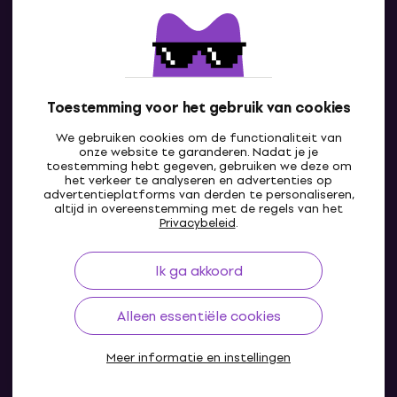
Contact
Neem contact met ons op
Toestemming voor het gebruik van cookies
We gebruiken cookies om de functionaliteit van
onze website te garanderen. Nadat je je
toestemming hebt gegeven, gebruiken we deze om
het verkeer te analyseren en advertenties op
advertentieplatforms van derden te personaliseren,
altijd in overeenstemming met de regels van het
NL
Privacybeleid
.
Ik ga akkoord
Alleen essentiële cookies
Meer informatie en instellingen
© 2004-2026 MUZIKER a.s.