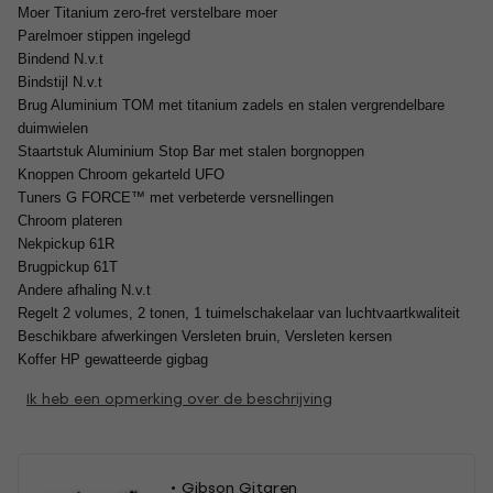
Moer Titanium zero-fret verstelbare moer
Parelmoer stippen ingelegd
Bindend N.v.t
Bindstijl N.v.t
Brug Aluminium TOM met titanium zadels en stalen vergrendelbare
duimwielen
Staartstuk Aluminium Stop Bar met stalen borgnoppen
Knoppen Chroom gekarteld UFO
Tuners G FORCE™ met verbeterde versnellingen
Chroom plateren
Nekpickup 61R
Brugpickup 61T
Andere afhaling N.v.t
Regelt 2 volumes, 2 tonen, 1 tuimelschakelaar van luchtvaartkwaliteit
Beschikbare afwerkingen Versleten bruin, Versleten kersen
Koffer HP gewatteerde gigbag
Ik heb een opmerking over de beschrijving
Gibson Gitaren