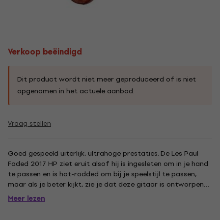
Verkoop beëindigd
Dit product wordt niet meer geproduceerd of is niet
opgenomen in het actuele aanbod.
Vraag stellen
Goed gespeeld uiterlijk, ultrahoge prestaties. De Les Paul
Faded 2017 HP ziet eruit alsof hij is ingesleten om in je hand
te passen en is hot-rodded om bij je speelstijl te passen,
maar als je beter kijkt, zie je dat deze gitaar is ontworpen
voor veelzijdige, hedendaagse prestaties. Een nieuwe
Meer lezen
ultramoderne gewichtsverlichting, een slanke taps...