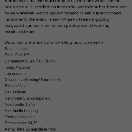
combineert de Les Paul Faded 2017 HP echt waar Gibson
het beste in is: traditie en innovatie, waardoor het beste van
twee werelden wordt gecombineerd in één supercharged
instrument. Geleverd in een HP gewatteerde gigbag,
vergezeld van een riem en een poetsdoek. Afwerking:
versleten bruin
Dit is een automatische vertaling door software:
Specificaties
Serie Core HP
Lichaamsstijl Les Paul Studio
Terug Mahonie
Top esdoorn
Gewichtsverlichting Ultramodern
Bindend N.v.t
Nek esdoorn
Nekprofiel Slanke tapsheid
Nekbreedte 1.745"
Hiel Snelle toegang
Toets palissander
Schaallengte 24,75
Aantal frets 22 gepolijste frets