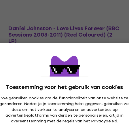
Daniel Johnston - Love Lives Forever (BBC
Sessions 2003-2011) (Red Coloured) (2
LP)
LP
€ 50,40
€ 55,90
- 10 %
Op voorraad bij de leverancier
Toestemming voor het gebruik van cookies
We gebruiken cookies om de functionaliteit van onze website te
garanderen. Nadat je je toestemming hebt gegeven, gebruiken w
deze om het verkeer te analyseren en advertenties op
advertentieplatforms van derden te personaliseren, altijd in
overeenstemming met de regels van het
Privacybeleid
.