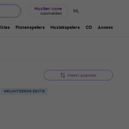
Cadeautips
FAQ
Muziker Blog
Muziker-zone
NL
Aanmelden
ities
Platenspelers
Muziekspelers
CD
Accessoires
Meest populair
GELIMITEERDE EDITIE