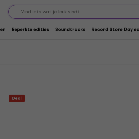
P's
len
Beperkte edities
Soundtracks
Record Store Day ed
Deal