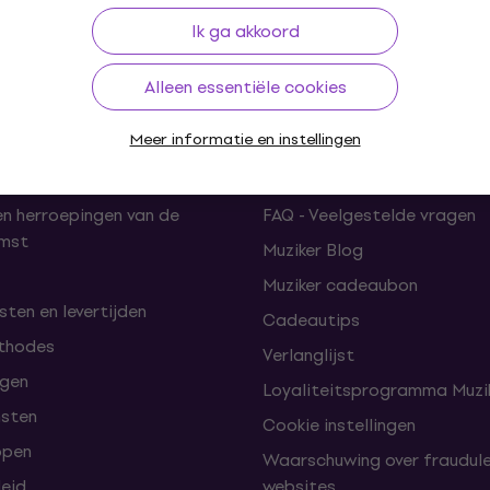
30 dagen
Gratis verzending
vanaf € 249
+3 mil
Ik ga akkoord
Alleen essentiële cookies
Meer informatie en instellingen
len
Handige links
en herroepingen van de
FAQ - Veelgestelde vragen
omst
Muziker Blog
Muziker cadeaubon
ten en levertijden
Cadeautips
thodes
Verlanglijst
lgen
Loyaliteitsprogramma Muzik
nsten
Cookie instellingen
open
Waarschuwing over fraudul
leid
websites