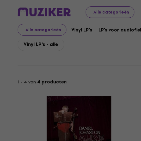
Daniel Johnston
Daniel Johnston Vinyl LP's
Alle categorieën
Daniel Johnston Vinyl L
Vinyl LP's
LP's voor audiofie
Alle categorieën
Vinyl LP's - alle
1 - 4 van
4 producten