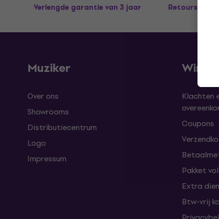
Verlengde garantie van 3 jaar
Retours tot 
Muziker
Winke
Over ons
Klachten 
overeenk
Showrooms
Coupons
Distributiecentrum
Verzendkos
Logo
Betaalme
Impressum
Pakket vo
Extra die
Btw-vrij k
Privacybe