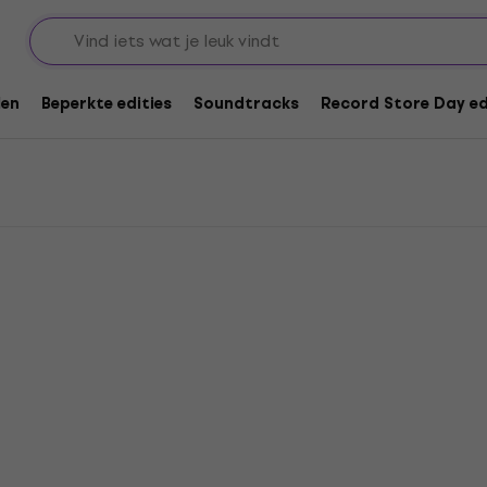
len
Beperkte edities
Soundtracks
Record Store Day ed