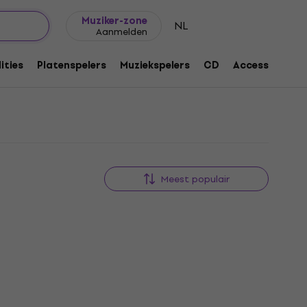
Cadeautips
FAQ
Muziker Blog
Muziker-zone
NL
Aanmelden
ities
Platenspelers
Muziekspelers
CD
Accessoires
Meest populair