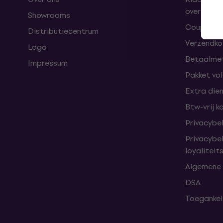
overeenk
Showrooms
Coupons
Distributiecentrum
Verzendkos
Logo
Betaalme
Impressum
Pakket vo
Extra die
Btw-vrij k
Privacybe
Privacybe
loyalitei
Algemene
DSA
Toegankeli