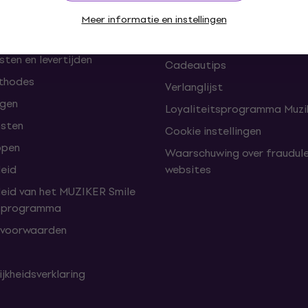
omst
Meer informatie en instellingen
Muziker Blog
Muziker cadeaubon
ten en levertijden
Cadeautips
thodes
Verlanglijst
lgen
Loyaliteitsprogramma Muzik
nsten
Cookie instellingen
open
Waarschuwing over fraudul
leid
websites
leid van het MUZIKER Smile
tsprogramma
 voorwaarden
jkheidsverklaring