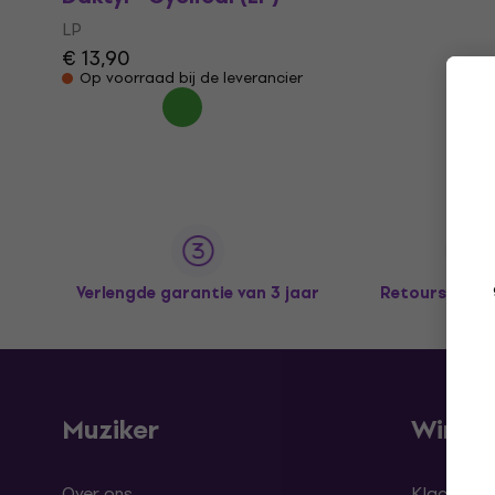
LP
€ 13,90
Op voorraad bij de leverancier
Verlengde garantie van 3 jaar
Retours tot 
Muziker
Winke
Over ons
Klachten 