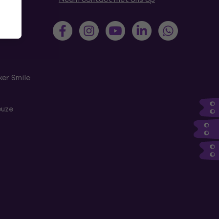
er Smile
euze