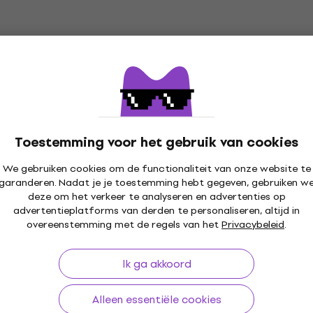
Toestemming voor het gebruik van cookies
We gebruiken cookies om de functionaliteit van onze website te
garanderen. Nadat je je toestemming hebt gegeven, gebruiken w
30 dagen
Gratis verzending
vanaf € 249
+3 mil
deze om het verkeer te analyseren en advertenties op
advertentieplatforms van derden te personaliseren, altijd in
overeenstemming met de regels van het
Privacybeleid
.
Ik ga akkoord
len
Handige links
Alleen essentiële cookies
en herroepingen van de
FAQ - Veelgestelde vragen