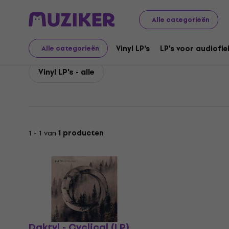
Daktyl
Daktyl Vinyl LP's
Alle categorieën
Daktyl Vinyl LP's
Vinyl LP's
LP's voor audiofie
Alle categorieën
Vinyl LP's - alle
1 - 1 van
1 producten
Daktyl - Cyclical (LP)