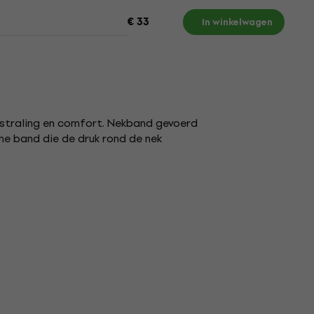
€ 33
In winkelwagen
itstraling en comfort. Nekband gevoerd
e band die de druk rond de nek