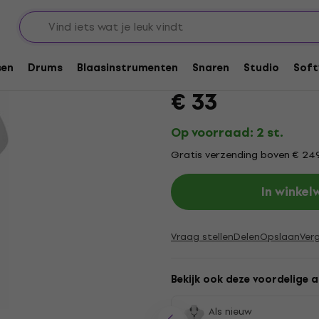
voor blaasinstrumenten
Houders en riemen voor blaasinstrumen
BG France C20YE Ri
sen
Drums
Blaasinstrumenten
Snaren
Studio
Soft
Merk:
BG France
Productcode: .
€ 33
Op voorraad: 2 st.
Gratis verzending boven € 24
In winke
Vraag stellen
Delen
Opslaan
Verg
Bekijk ook deze voordelige a
Als nieuw