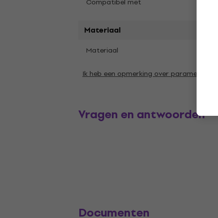
Klari
Compatibel met
Materiaal
Materiaal
Nylo
Ik heb een opmerking over parameters
Vragen en antwoorden
Documenten