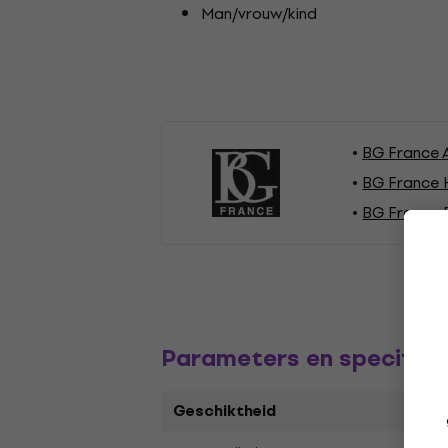
Man/vrouw/kind
BG France 
BG France 
BG France 
Parameters en specifica
Geschiktheid