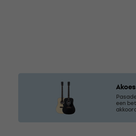
Akoes
Pasaden
een bet
akkoord