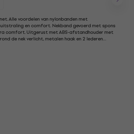
inet. Alle voordelen van nylonbanden met
, uitstraling en comfort. Nekband gevoerd met spons
tra comfort. Uitgerust met ABS-afstandhouder met
rond de nek verlicht, metalen haak en 2 lederen
l te gebruiken....