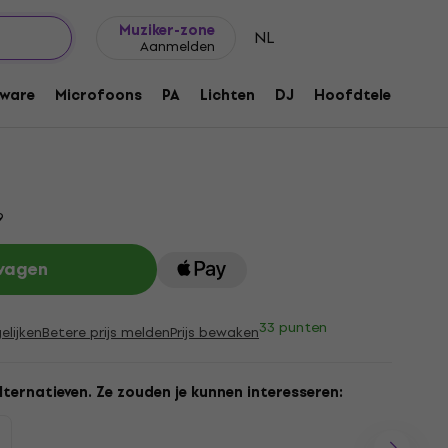
Cadeautips
FAQ
Muziker Blog
ten
Draagriemen voor blaasinstrumenten
Muziker-zone
NL
Aanmelden
em voor blaasinstrument
ware
Microfoons
PA
Lichten
DJ
Hoofdtelefoons
1106271
9
lwagen
33 punten
elijken
Betere prijs melden
Prijs bewaken
lternatieven. Ze zouden je kunnen interesseren: