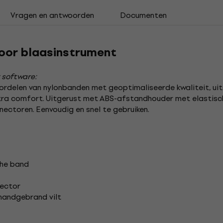
Vragen en antwoorden
Documenten
oor blaasinstrument
 software:
voordelen van nylonbanden met geoptimaliseerde kwaliteit, u
ra comfort. Uitgerust met ABS-afstandhouder met elastisch
nectoren. Eenvoudig en snel te gebruiken.
che band
nector
handgebrand vilt