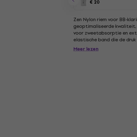
€ 20
Zen Nylon riem voor BB-klar
geoptimaliseerde kwaliteit
voor zweetabsorptie en ex
elastische band die de druk 
connectoren. Eenvoudig en sne
Meer lezen