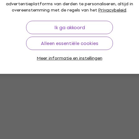
net
advertentieplatforms van derden te personaliseren, altijd in
overeenstemming met de regels van het
Privacybeleid
.
Ik ga akkoord
n
Alleen essentiële cookies
Meer informatie en instellingen