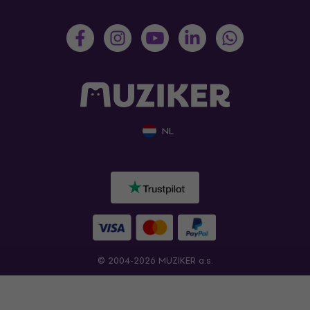
NL
© 2004-2026 MUZIKER a.s.