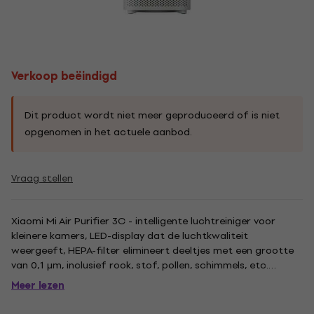
Verkoop beëindigd
Dit product wordt niet meer geproduceerd of is niet
opgenomen in het actuele aanbod.
Vraag stellen
Xiaomi Mi Air Purifier 3C - intelligente luchtreiniger voor
kleinere kamers, LED-display dat de luchtkwaliteit
weergeeft, HEPA-filter elimineert deeltjes met een grootte
van 0,1 μm, inclusief rook, stof, pollen, schimmels, etc.
Reinigingssnelheid 320 m3 / uur, per uur reinigt de lucht in
Meer lezen
een kamer met een oppervlakte van 106m2, geluid 31-61dB...