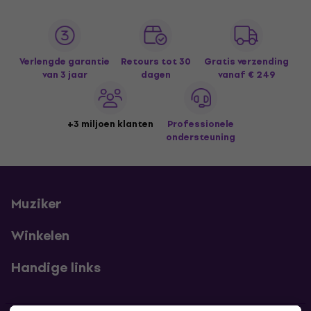
Verlengde garantie
Retours tot 30
Gratis verzending
van 3 jaar
dagen
vanaf € 249
+3 miljoen klanten
Professionele
ondersteuning
Muziker
Winkelen
Handige links