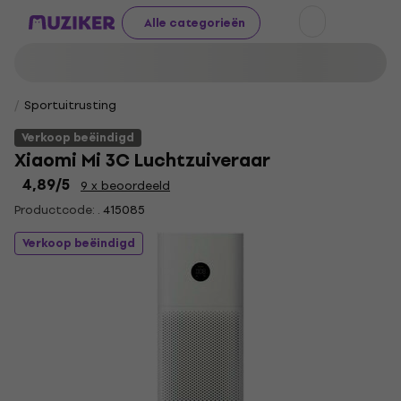
Alle categorieën
Sportuitrusting
Verkoop beëindigd
Xiaomi Mi 3C Luchtzuiveraar
4,89
/5
9 x beoordeeld
Productcode: .
415085
Verkoop beëindigd