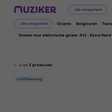
Rotosound
Gitaren
Gitaarsnaren
Snaren voor elekt
Alle categorieën
Rotosound Snaren voor 
Gitaren
Basgitaren
Toet
Alle categorieën
Snaren voor elektrische gitaar .012 - Extra Hard -
1 - 3 van
3 producten
Staffelkorting