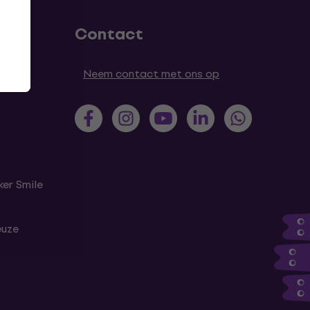
Contact
Neem contact met ons op
er Smile
euze