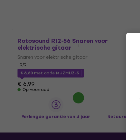
Rotosound R12-56 Snaren voor
elektrische gitaar
Snaren voor elektrische gitaar
5
/5
€ 6,60
met code
MUZMUZ-5
€ 6,99
Op voorraad
Verlengde garantie van 3 jaar
Retours tot 