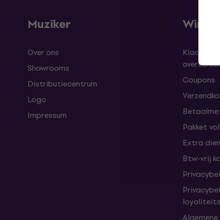
Muziker
Winke
Over ons
Klachten 
overeenk
Showrooms
Coupons
Distributiecentrum
Verzendkos
Logo
Betaalme
Impressum
Pakket vo
Extra die
Btw-vrij k
Privacybe
Privacybe
loyalitei
Algemene