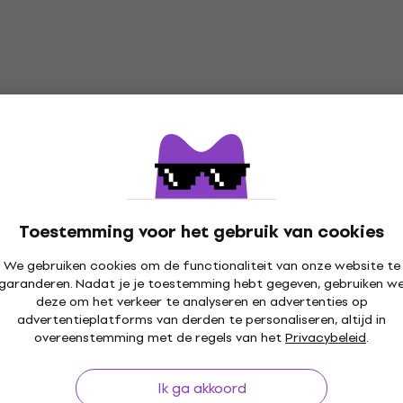
Rotosound R12 Snaren voor elektrische
gitaar
Snaren voor elektrische gitaar
4,2
/5
€ 5,90
met code
MUZMUZ-15
Toestemming voor het gebruik van cookies
€ 6,99
Op voorraad
We gebruiken cookies om de functionaliteit van onze website te
garanderen. Nadat je je toestemming hebt gegeven, gebruiken w
deze om het verkeer te analyseren en advertenties op
advertentieplatforms van derden te personaliseren, altijd in
30 dagen
Gratis verzending
vanaf € 249
+3 mil
overeenstemming met de regels van het
Privacybeleid
.
Ik ga akkoord