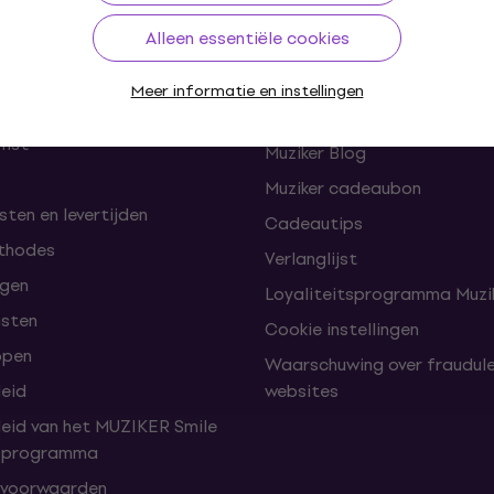
Alleen essentiële cookies
len
Handige links
Meer informatie en instellingen
en herroepingen van de
FAQ - Veelgestelde vragen
omst
Muziker Blog
Muziker cadeaubon
ten en levertijden
Cadeautips
thodes
Verlanglijst
lgen
Loyaliteitsprogramma Muzik
nsten
Cookie instellingen
open
Waarschuwing over fraudul
leid
websites
leid van het MUZIKER Smile
tsprogramma
 voorwaarden