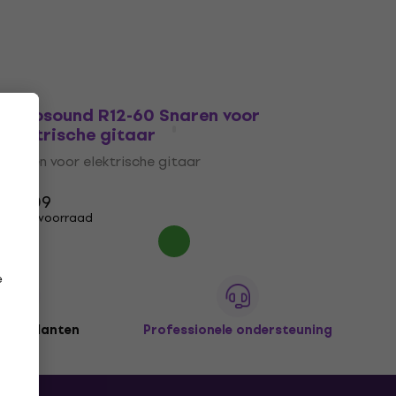
Rotosound R12-60 Snaren voor
elektrische gitaar
Snaren voor elektrische gitaar
5
/5
€ 7,09
Op voorraad
e
joen klanten
Professionele ondersteuning