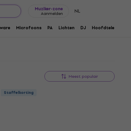
Cadeautips
FAQ
Muziker Blog
tra Hard
Muziker-zone
NL
Aanmelden
xtra Hard
ware
Microfoons
PA
Lichten
DJ
Hoofdtelefoons
Meest populair
Staffelkorting