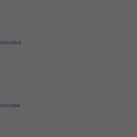
ische kabel
sche kabel