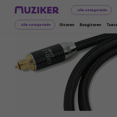
Audio Video Tech
Hi-Fi
Hi-Fi kabels
Hi-Fi Optische ka
Alle categorieën
Gitaren
Basgitaren
Toet
Alle categorieën
Verkoop beëindigd