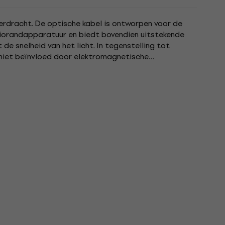
erdracht. De optische kabel is ontworpen voor de
diorandapparatuur en biedt bovendien uitstekende
e snelheid van het licht. In tegenstelling tot
niet beïnvloed door elektromagnetische
smissiefouten of...