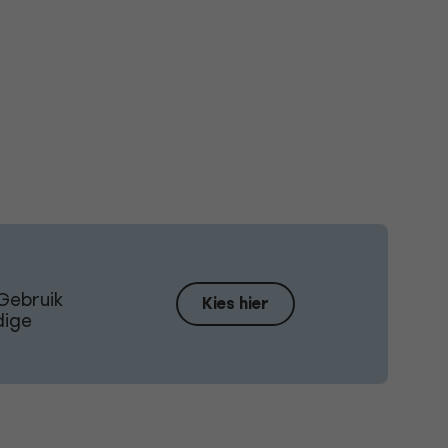
Gebruik
Kies hier
dige