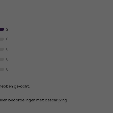
t
2
0
0
0
0
s hebben gekocht.
lleen beoordelingen met beschrijving