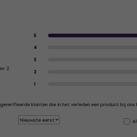
Klantbeoordelingen van het produc
5
4
3
n: 2
2
1
geverifieerde klanten die in het verleden een product bij on
A