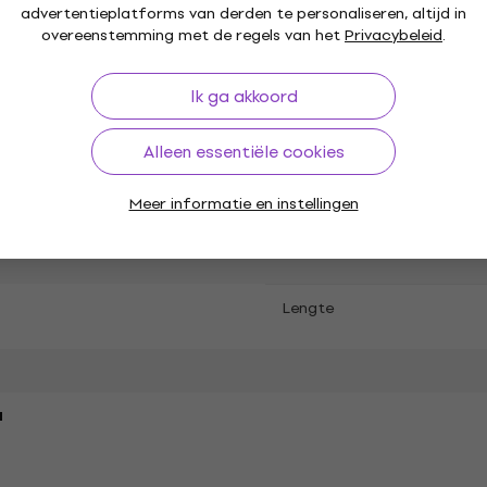
advertentieplatforms van derden te personaliseren, altijd in
overeenstemming met de regels van het
Privacybeleid
.
uld
Ik ga akkoord
nk
Alleen essentiële cookies
Type B connector
 - Recht
Meer informatie en instellingen
Lengte
a