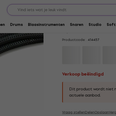
bels
Verkoop beëindigd
Ludic Aesir Optilink 
sen
Drums
Blaasinstrumenten
Snaren
Studio
Soft
5
/5
2 x beoordeeld
Productcode: .
414457
Verkoop beëindigd
Dit product wordt niet 
actuele aanbod.
Vraag stellen
Delen
Opslaan
Verg