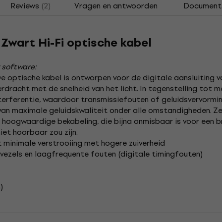
Reviews
(2)
Vragen en antwoorden
Document
m Zwart Hi-Fi optische kabel
 software:
e optische kabel is ontworpen voor de digitale aansluiting
dracht met de snelheid van het licht.
In tegenstelling tot m
rferentie, waardoor transmissiefouten of geluidsvervorming 
 van maximale geluidskwaliteit onder alle omstandigheden.
Ze
 hoogwaardige bekabeling, die bijna onmisbaar is voor een b
iet hoorbaar zou zijn.
t minimale verstrooiing met hogere zuiverheid
 vezels en laagfrequente fouten (digitale timingfouten)
)