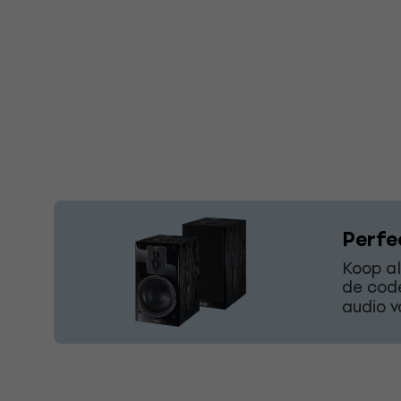
Perfec
Koop al
de co
audio v