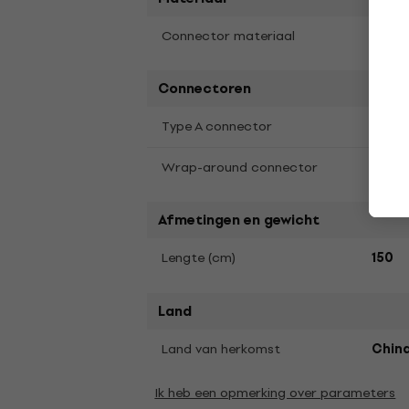
Verg
Connector materiaal
Connectoren
Tosli
Type A connector
Recht
Wrap-around connector
Afmetingen en gewicht
Lengte (cm)
150
Land
Land van herkomst
Chin
Ik heb een opmerking over parameters