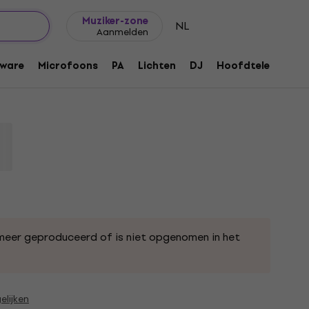
Cadeautips
FAQ
Muziker Blog
Muziker-zone
NL
Aanmelden
1,5 m Zwart Hi-Fi optische kabel
ware
Microfoons
PA
Lichten
DJ
Hoofdtelefoons
meer geproduceerd of is niet opgenomen in het
elijken