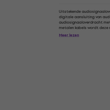
Uitstekende audiosignaalov
digitale aansluiting van au
audiosignaaloverdracht met d
metalen kabels wordt deze 
interferentie, waardoor tran
Meer lezen