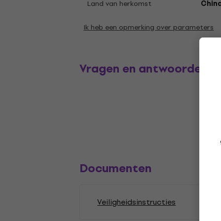
Land van herkomst
Chin
Ik heb een opmerking over parameters
Vragen en antwoorden
Documenten
Veiligheidsinstructies