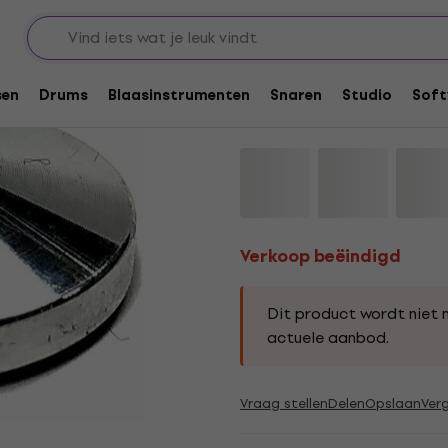
tenspelers
Anti-resonantie spikes en pads
Verkoop beëindigd
Lomic P40M3S Silver
sen
Drums
Blaasinstrumenten
Snaren
Studio
Soft
Productcode: .
414435
Verkoop beëindigd
Dit product wordt niet 
actuele aanbod.
Vraag stellen
Delen
Opslaan
Verg