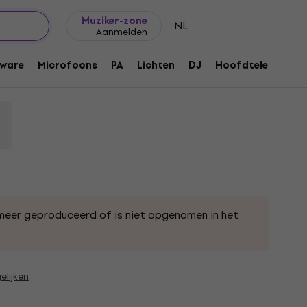
Cadeautips
FAQ
Muziker Blog
Muziker-zone
NL
Aanmelden
ware
Microfoons
PA
Lichten
DJ
Hoofdtelefoons
meer geproduceerd of is niet opgenomen in het
elijken