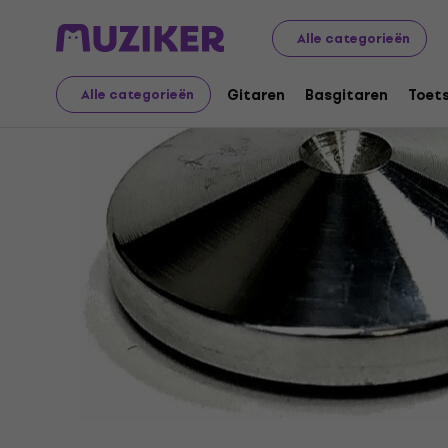
Audio Video Tech
Platenspelers
Accessoires voor pla
Alle categorieën
Gitaren
Basgitaren
Toet
Alle categorieën
Verkoop beëindigd