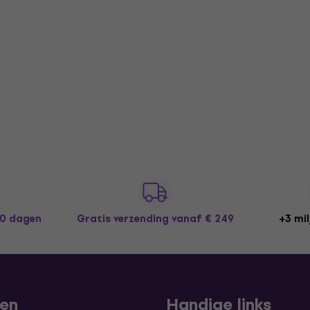
30 dagen
Gratis verzending
vanaf € 249
+3 mil
len
Handige links