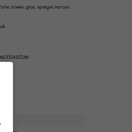
lie, steen, glas, spiegel, karton,
uik
eul Viltstiften
e