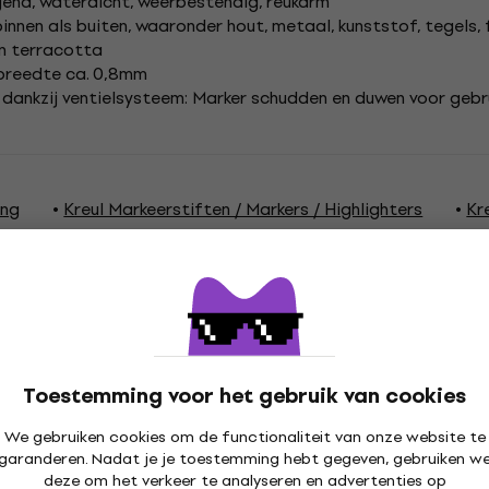
gend, waterdicht, weerbestendig, reukarm
innen als buiten, waaronder hout, metaal, kunststof, tegels, fo
 en terracotta
kbreedte ca. 0,8mm
dankzij ventielsysteem: Marker schudden en duwen voor gebr
ing
Kreul Markeerstiften / Markers / Highlighters
Kr
ties
Toestemming voor het gebruik van cookies
We gebruiken cookies om de functionaliteit van onze website te
garanderen. Nadat je je toestemming hebt gegeven, gebruiken w
deze om het verkeer te analyseren en advertenties op