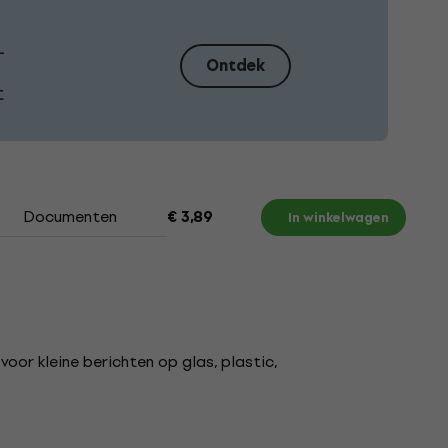
–
Ontdek
t
Documenten
€ 3,89
In winkelwagen
or kleine berichten op glas, plastic,