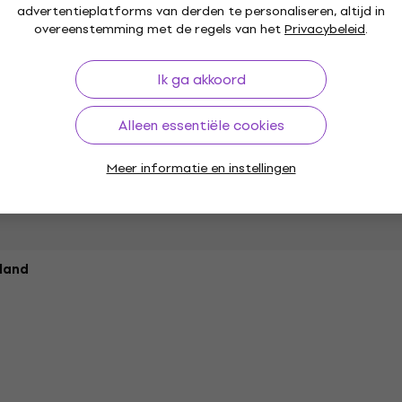
Serie
advertentieplatforms van derden te personaliseren, altijd in
overeenstemming met de regels van het
Privacybeleid
.
Ik ga akkoord
Alleen essentiële cookies
Meer informatie en instellingen
mm
land