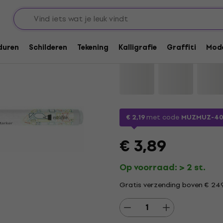
rs
Viltstiften
Kreul Lack 'EXF' Inkt
duren
Schilderen
Tekening
Kalligrafie
Graffiti
Mode
Merk:
Kreul
Productcode: .
41550
€ 2,19
met code
MUZMUZ-4
€ 3,89
Op voorraad: > 2 st.
Gratis verzending boven € 24