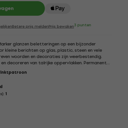
lwagen
3 punten
elijken
Betere prijs melden
Prijs bewaken
arker glanzen beletteringen op een bijzonder
r kleine berichten op glas, plastic, steen en vele
reven woorden en decoraties zijn weerbestendig.
 en decoreren van talrijke oppervlakken. Permanente
nd,...
:
Inktpatroon
d
s):
1