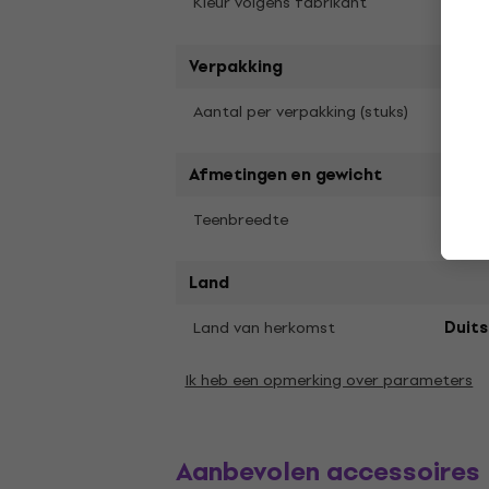
Kleur volgens fabrikant
Red
Verpakking
1
Aantal per verpakking (stuks)
Afmetingen en gewicht
0,8 
Teenbreedte
Land
Land van herkomst
Duits
Ik heb een opmerking over parameters
Aanbevolen accessoires