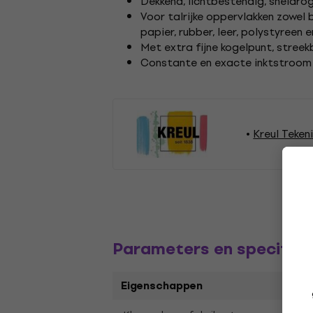
Dekkend, lichtbestendig, sneldro
Voor talrijke oppervlakken zowel b
papier, rubber, leer, polystyreen
Met extra fijne kogelpunt, stree
Constante en exacte inktstroom 
Kreul Teken
Parameters en specifica
Eigenschappen