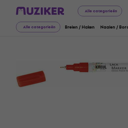
Kunst
Tekening
Markeerstiften / Markers / Highlighte
Alle categorieën
Breien / Haken
Naaien / Bor
Alle categorieën