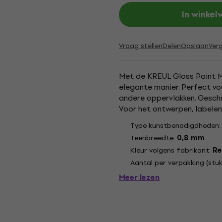
In winke
Vraag stellen
Delen
Opslaan
Verg
Met de KREUL Gloss Paint M
elegante manier. Perfect voo
andere oppervlakken. Gesch
Voor het ontwerpen, labelen
verf die droogt als lak. Dekke
Type kunstbenodigdheden
Teenbreedte:
0,8 mm
Kleur volgens fabrikant:
Re
Aantal per verpakking (stuk
Meer lezen