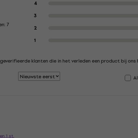
4
3
n: 7
2
1
geverifieerde klanten die in het verleden een product bij on
A
n 1 st.