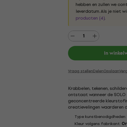
hebben en zullen we co
leverdatum. Als je niet w
producten (4)
.
In winke
Vraag stellen
Delen
Opslaan
Verg
Krabbelen, tekenen, schilder
ontstaat wanneer de SOLO 
geconcentreerde kleurstofin
creatievelingen waarderen d
penseelpunt voor fijne lijntje
Type kunstbenodigdheden
Kleur volgens fabrikant:
Or