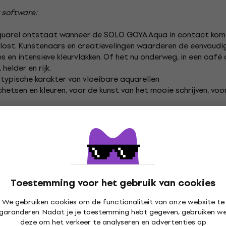
 software:
aquarel ontstaat wanneer de SOLO GOYA Aqua in contact ko
elost. Kunstenaars en creatievelingen waarderen de eenvoudi
jes en intensieve kleurvlakken. Of het nu onderweg, in een caf
elder en rijk.
 typische karakter van vloeibare aquarellen
tsen en kleuren, voor de kunst van het mooie schrijven, voor k
 fijne en minimalistische lijnen tot grote, stralende kleurvla
nt
 op kleurstofbasis
ltechnieken op aquarelpapier worden toegepast
pieren
Toestemming voor het gebruik van cookies
 toegepast op aquarelpapier
We gebruiken cookies om de functionaliteit van onze website te
garanderen. Nadat je je toestemming hebt gegeven, gebruiken w
deze om het verkeer te analyseren en advertenties op