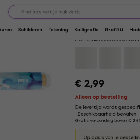
rs
Viltstiften
Kreul Aqua Aquarelp
5
/5
7 x beoordeeld
duren
Schilderen
Tekening
Kalligrafie
Graffiti
Mode
Merk:
Kreul
Productcode: .
41530
€ 2,99
Alleen op bestelling
De levertijd wordt gespecifi
Beschikbaarheid bewaken
Gratis verzending boven € 24
Op basis van je bestelli