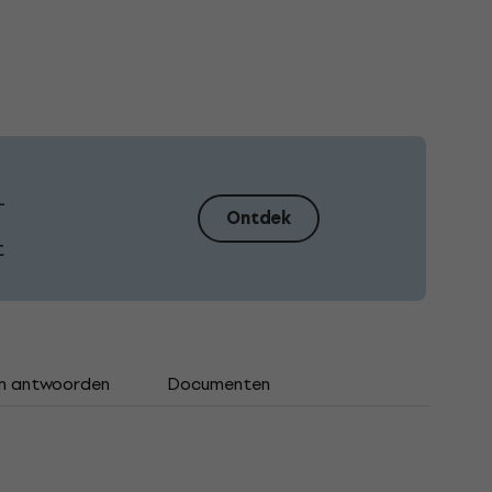
–
Ontdek
t
n antwoorden
Documenten