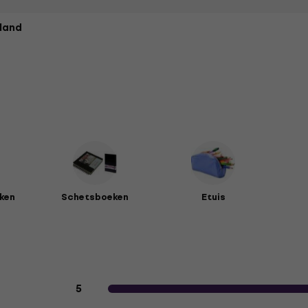
land
ken
Schetsboeken
Etuis
Klantbeoordelingen van het produc
5