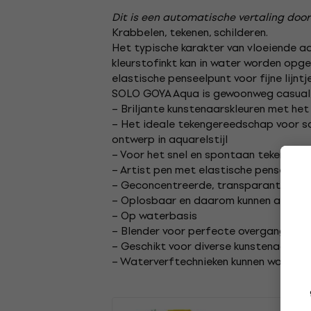
Dit is een automatische vertaling door
Krabbelen, tekenen, schilderen.
Het typische karakter van vloeiende 
kleurstofinkt kan in water worden opg
elastische penseelpunt voor fijne lijnt
SOLO GOYA Aqua is gewoonweg casual, h
– Briljante kunstenaarskleuren met het
– Het ideale tekengereedschap voor sche
ontwerp in aquarelstijl
– Voor het snel en spontaan tekenen van
– Artist pen met elastische penseelpu
– Geconcentreerde, transparante inkt
– Oplosbaar en daarom kunnen aquare
– Op waterbasis
– Blender voor perfecte overgangen
– Geschikt voor diverse kunstenaarspa
– Waterverftechnieken kunnen worden