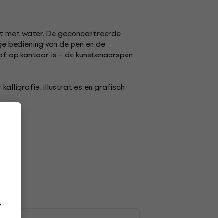
mt met water. De geconcentreerde
ge bediening van de pen en de
é of op kantoor is – de kunstenaarspen
alligrafie, illustraties en grafisch
kken
e