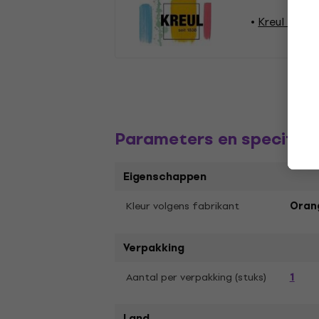
Kreul Teken
Parameters en specifica
Eigenschappen
Kleur volgens fabrikant
Oran
Verpakking
1
Aantal per verpakking (stuks)
Land