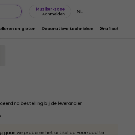
Cadeautips
FAQ
Muziker Blog
Muziker-zone
NL
Aanmelden
ennen Orange 1 st.
lleren en gieten
Decoratieve technieken
Grafische techn
9
ceerd na bestelling bij de leverancier.
9
ng gaan we proberen het artikel op voorraad te