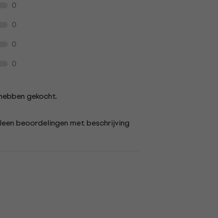
0
0
0
0
s hebben gekocht.
lleen beoordelingen met beschrijving