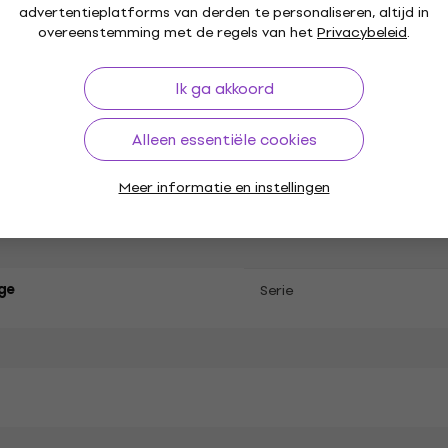
advertentieplatforms van derden te personaliseren, altijd in
ing
Kreul Markeerstiften / Markers / Highlighters
Kr
overeenstemming met de regels van het
Privacybeleid
.
Ik ga akkoord
Alleen essentiële cookies
Meer informatie en instellingen
ties
ge
Serie