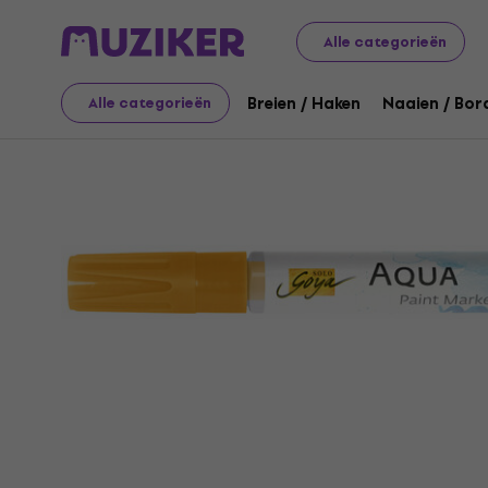
Kunst
Tekening
Markeerstiften / Markers / Highlighte
Alle categorieën
Breien / Haken
Naaien / Bor
Alle categorieën