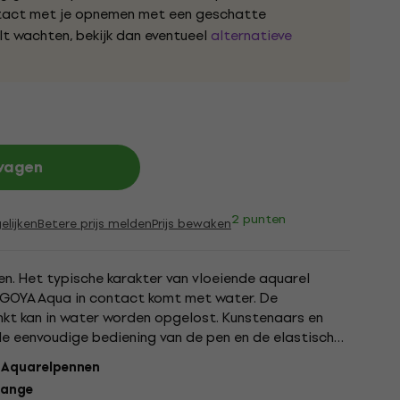
ntact met je opnemen met een geschatte
ilt wachten, bekijk dan eventueel
alternatieve
lwagen
2 punten
elijken
Betere prijs melden
Prijs bewaken
en. Het typische karakter van vloeiende aquarel
GOYA Aqua in contact komt met water. De
kt kan in water worden opgelost. Kunstenaars en
e eenvoudige bediening van de pen en de elastische
s en intensieve...
:
Aquarelpennen
ange