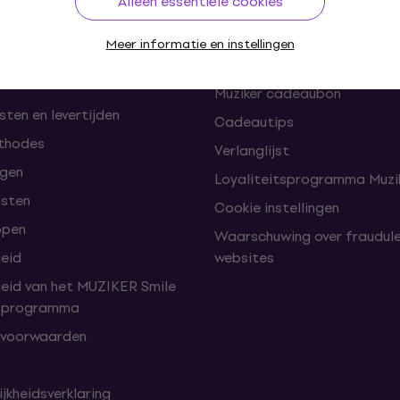
Alleen essentiële cookies
en herroepingen van de
FAQ - Veelgestelde vragen
Meer informatie en instellingen
omst
Muziker Blog
Muziker cadeaubon
ten en levertijden
Cadeautips
thodes
Verlanglijst
lgen
Loyaliteitsprogramma Muzik
nsten
Cookie instellingen
open
Waarschuwing over fraudul
leid
websites
leid van het MUZIKER Smile
tsprogramma
 voorwaarden
jkheidsverklaring