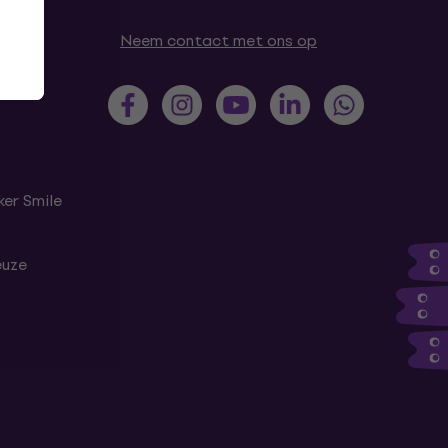
Neem contact met ons op
er Smile
euze