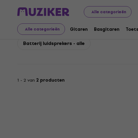
JBL
Geluidsapparatuur
Luidsprekers
Complete gelu
Alle categorieën
JBL Batterij luidspreke
Gitaren
Basgitaren
Toet
Alle categorieën
Batterij luidsprekers - alle
1 - 2 van
2 producten