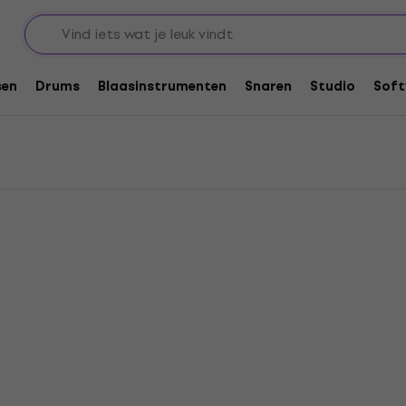
idssystemen
JBL Batterij luidsprekers
rs
sen
Drums
Blaasinstrumenten
Snaren
Studio
Soft