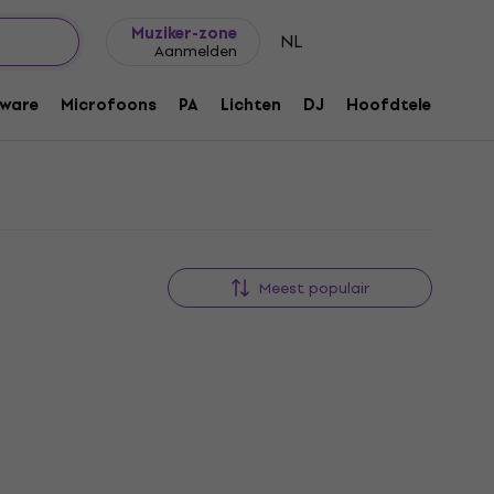
Cadeautips
FAQ
Muziker Blog
Muziker-zone
NL
Aanmelden
ware
Microfoons
PA
Lichten
DJ
Hoofdtelefoons
Meest populair