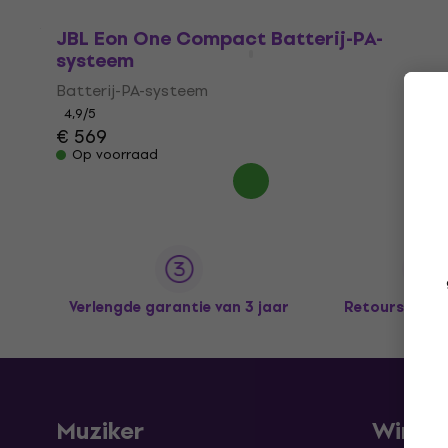
JBL Eon One Compact Batterij-PA-
systeem
Batterij-PA-systeem
4,9
/5
€ 569
Op voorraad
Verlengde garantie van 3 jaar
Retours tot 
Muziker
Winke