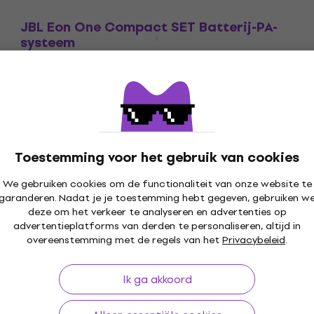
JBL Eon One Compact SET Batterij-PA-
systeem
Batterij-PA-systeem
4,9
/5
€ 611
Op voorraad
Toestemming voor het gebruik van cookies
We gebruiken cookies om de functionaliteit van onze website te
garanderen. Nadat je je toestemming hebt gegeven, gebruiken w
deze om het verkeer te analyseren en advertenties op
30 dagen
Gratis verzending
vanaf € 249
+3 mil
advertentieplatforms van derden te personaliseren, altijd in
overeenstemming met de regels van het
Privacybeleid
.
Ik ga akkoord
len
Handige links