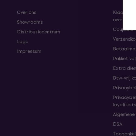
Over ons
Klachten 
overeenk
Showrooms
Coupons
Distributiecentrum
Verzendkos
Logo
Betaalme
Impressum
Pakket vo
Extra die
Btw-vrij k
Privacybe
Privacybe
loyalitei
Algemene
DSA
Toegankeli