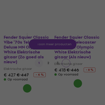
5
/5
4,2
/5
€ 209
€ 277
Op voorraad
Op voorraad
Fender Squier Classic
Fender Squier Classic
Vibe '70s Telecaster
Vibe '70s Telecaster
Toon meer producten
Deluxe MN Olympic
Deluxe MN Olympic
White Elektrische
White Elektrische
gitaar (Zo goed als
gitaar (Als nieuw)
nieuw)
1
2
3
Elektrische gitaar
Elektrische gitaar
€ 418
€ 446
- 6 %
€ 427
€ 447
Op voorraad
- 4 %
Op voorraad