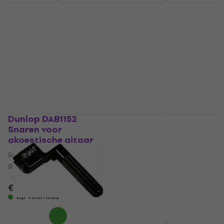
Dunlop DBMMS45105
Dunlop DAP1254
Snaren voor
Snaren voor
basgitaar
akoestische gitaar
Snaren voor basgitaar
Snaren voor akoestische
gitaar
4,7
/5
€ 38
4,9
/5
€ 10,10
Op voorraad
Op voorraad
Dunlop DAB1152
Dunlop DHCN1150
Snaren voor
Snaren voor
akoestische gitaar
elektrische gitaar
Snaren voor akoestische
Snaren voor elektrische
gitaar
gitaar
4,6
/5
4,8
/5
€ 8,49
€ 8,30
Op voorraad
Op voorraad