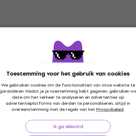
Maia Collection 5678000-01026
Borduurset
Borduurset
4,8
/5
€ 33,10
Onderweg
Toestemming voor het gebruik van cookies
We gebruiken cookies om de functionaliteit van onze website te
garanderen. Nadat je je toestemming hebt gegeven, gebruiken w
deze om het verkeer te analyseren en advertenties op
advertentieplatforms van derden te personaliseren, altijd in
30 dagen
Gratis verzending
vanaf € 249
+3 mil
overeenstemming met de regels van het
Privacybeleid
.
Ik ga akkoord