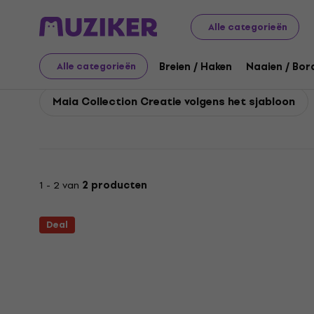
Maia Collection
Alle categorieën
Breien / Haken
Naaien / Bor
Alle categorieën
Maia Collection Creatie volgens het sjabloon
1 - 2 van
2 producten
Deal