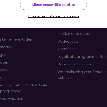
len
Handige links
Alleen essentiële cookies
Meer informatie en instellingen
en herroepingen van de
FAQ - Veelgestelde vragen
omst
Muziker Blog
Muziker cadeaubon
ten en levertijden
Cadeautips
thodes
Verlanglijst
lgen
Loyaliteitsprogramma Muzik
nsten
Cookie instellingen
open
Waarschuwing over fraudul
leid
websites
leid van het MUZIKER Smile
tsprogramma
 voorwaarden