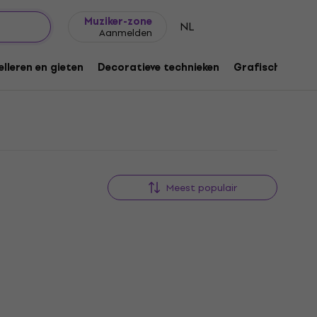
Cadeautips
FAQ
Muziker Blog
Muziker-zone
NL
Aanmelden
lleren en gieten
Decoratieve technieken
Grafische techn
Meest populair