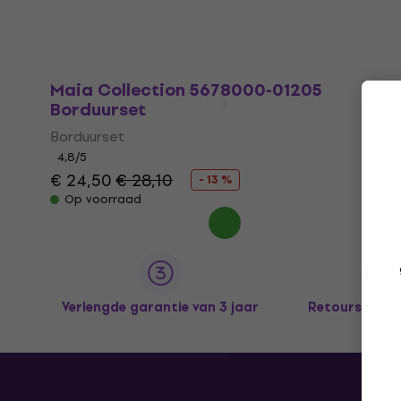
Maia Collection 5678000-01205
Borduurset
Borduurset
4,8
/5
€ 24,50
€ 28,10
- 13 %
Op voorraad
Verlengde garantie van 3 jaar
Retours tot 