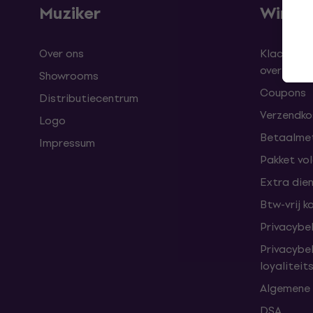
Muziker
Winke
Over ons
Klachten 
overeenk
Showrooms
Coupons
Distributiecentrum
Verzendkos
Logo
Betaalme
Impressum
Pakket vo
Extra die
Btw-vrij k
Privacybe
Privacybe
loyalitei
Algemene
DSA