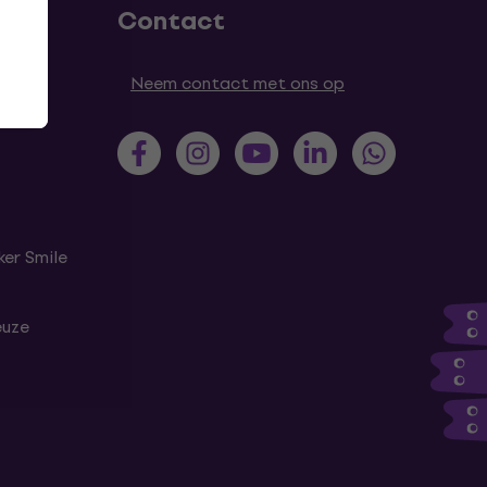
Contact
Neem contact met ons op
er Smile
euze