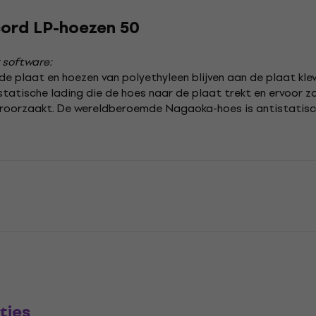
ord LP-hoezen 50
 software:
e plaat en hoezen van polyethyleen blijven aan de plaat kle
statische lading die de hoes naar de plaat trekt en ervoor 
 veroorzaakt. De wereldberoemde Nagaoka-hoes is antistatis
ties