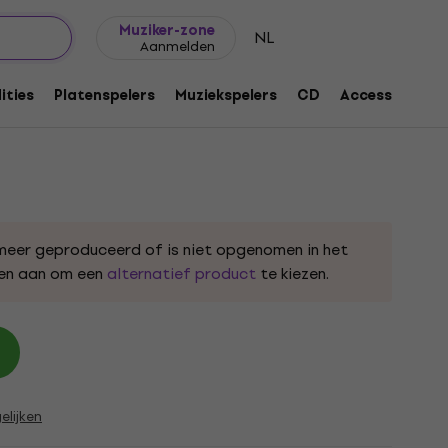
Cadeautips
FAQ
Muziker Blog
Muziker-zone
NL
Aanmelden
 Record LP-hoezen 50
ities
Platenspelers
Muziekspelers
CD
Accessoires
meer geproduceerd of is niet opgenomen in het
den aan om een
alternatief product
te kiezen.
elijken