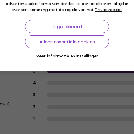
advertentieplatforms van derden te personaliseren, altijd in
overeenstemming met de regels van het
Privacybeleid
.
delen
Reinigingssets voor
Reinigingsapparaten
LP-pl
Ik ga akkoord
LP's
voor LP´s
Alleen essentiële cookies
Meer informatie en instellingen
Klantbeoordelingen van het produc
5
4
3
n: 2
2
1