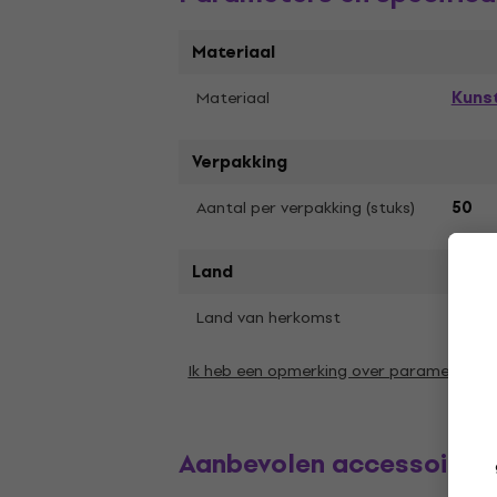
Materiaal
Kuns
Materiaal
Verpakking
Aantal per verpakking (stuks)
50
Land
Land van herkomst
Japa
Ik heb een opmerking over parameters
Aanbevolen accessoires