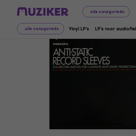
LP-platen en cd's
Accessoires voor LP's
Hoesjes en etu
Alle categorieën
Vinyl LP's
LP's voor audiofie
Alle categorieën
Verkoop beëindigd