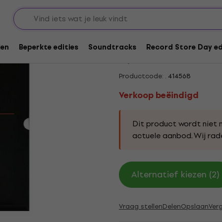
is voor LP´s
Verkoop beëindigd
Nagaoka Anti-Static
len
Beperkte edities
Soundtracks
Record Store Day ed
5
/5
2 x beoordeeld
Productcode: .
414568
Verkoop beëindigd
Dit product wordt niet 
actuele aanbod. Wij ra
Alternatief kiezen (2)
Vraag stellen
Delen
Opslaan
Verg