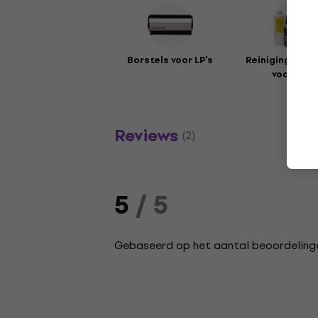
Borstels voor LP's
Reinigingsmid
voor LP's
Reviews
(2)
5
/ 5
Gebaseerd op het aantal beoordelinge