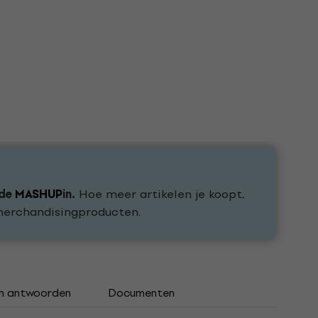
ode
MASHUP
in.
Hoe meer artikelen je koopt,
 merchandisingproducten.
n antwoorden
Documenten