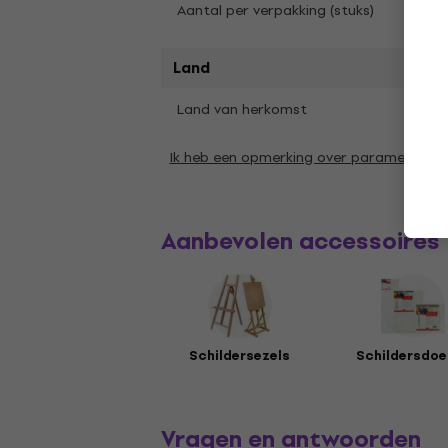
4
Aantal per verpakking (stuks)
Land
Land van herkomst
Duits
Ik heb een opmerking over parameters
Aanbevolen accessoires
Schildersezels
Schildersdoe
Vragen en antwoorden