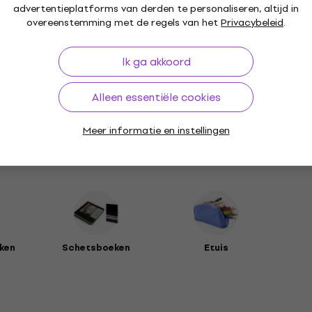
advertentieplatforms van derden te personaliseren, altijd in
overeenstemming met de regels van het
Privacybeleid
.
Ik ga akkoord
land
Alleen essentiële cookies
Meer informatie en instellingen
ken
Schetsboeken
Etuis