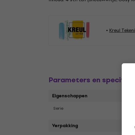
Kreul Teken
Parameters en specifica
Eigenschappen
Chal
Serie
Verpakking