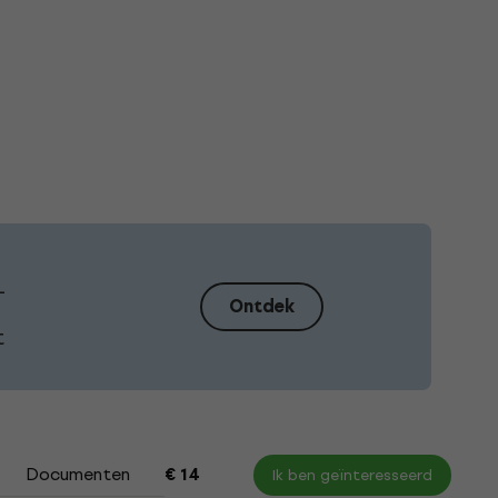
–
Ontdek
t
Documenten
€ 14
Ik ben geïnteresseerd