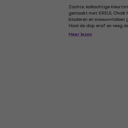
Zachte, kalkachtige kleurti
gemaakt met KREUL Chalk Ma
bladeren en sneeuwvlokken g
Haal de dop eraf en veeg dez
op kantoor, in een café en re
Meer lezen