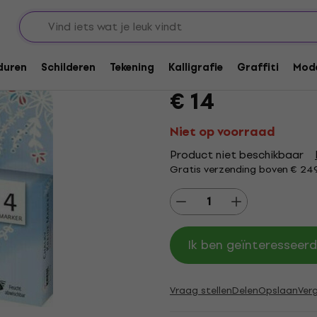
rs
Viltstiften
Kreul Chalk Marker K
duren
Schilderen
Tekening
Kalligrafie
Graffiti
Mode
Merk:
Kreul
Productcode: .
41551
€ 14
Niet op voorraad
Product niet beschikbaar
Gratis verzending boven € 24
Ik ben geïnteresseerd
Vraag stellen
Delen
Opslaan
Verg