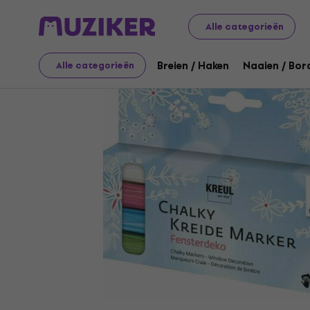
Kunst
Tekening
Markeerstiften / Markers / Highlighte
Alle categorieën
Breien / Haken
Naaien / Bor
Alle categorieën