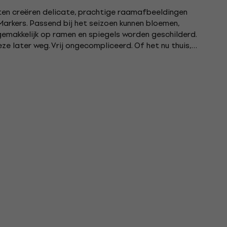
nten creëren delicate, prachtige raamafbeeldingen
rkers. Passend bij het seizoen kunnen bloemen,
emakkelijk op ramen en spiegels worden geschilderd.
e later weg. Vrij ongecompliceerd. Of het nu thuis,
staurant,...