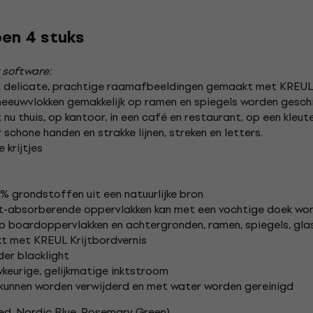
pen 4 stuks
 software:
en delicate, prachtige raamafbeeldingen gemaakt met KREUL 
neeuwvlokken gemakkelijk op ramen en spiegels worden gesch
 nu thuis, op kantoor, in een café en restaurant, op een kleu
r schone handen en strakke lijnen, streken en letters.
 krijtjes
 grondstoffen uit een natuurlijke bron
et-absorberende oppervlakken kan met een vochtige doek w
op boardoppervlakken en achtergronden, ramen, spiegels, glas,
t met KREUL Krijtbordvernis
der blacklight
keurige, gelijkmatige inktstroom
kunnen worden verwijderd en met water worden gereinigd
Red, Nordic Blue, Rosemary Green)