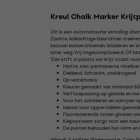
Kreul Chalk Marker Krijt
Dit is een automatische vertaling door
Zachte, kalkachtige kleurtinten creër
seizoen kunnen bloemen, bladeren en s
later weg. Vrij ongecompliceerd. Of het
'Een stift in plaats van krijt' staat voo
Matte, niet-permanente vloeibare
Dekkend, lichtecht, sneldrogend
Op waterbasis
Kleuren gemaakt van minimaal 60%
Verftoepassing op gladde en ni
Voor het schilderen en schrijven 
Ideaal voor oppervlakken gemaak
Fluorescerende tinten gloeien on
Klepsysteem zorgt voor een nauw
De punten behouden hun vorm en 
Inhoud: 4 stiften (Sneeuwwitje, Cosy 