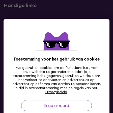
Handige links
Contact
Neem contact met ons op
Toestemming voor het gebruik van cookies
We gebruiken cookies om de functionaliteit van
onze website te garanderen. Nadat je je
toestemming hebt gegeven, gebruiken we deze om
het verkeer te analyseren en advertenties op
advertentieplatforms van derden te personaliseren,
altijd in overeenstemming met de regels van het
NL
Privacybeleid
.
Ik ga akkoord