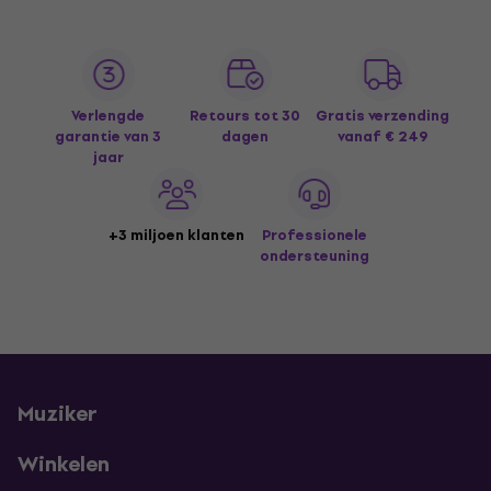
Verlengde
Retours tot 30
Gratis verzending
garantie van 3
dagen
vanaf € 249
jaar
+3 miljoen klanten
Professionele
ondersteuning
Muziker
Winkelen