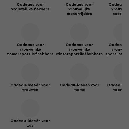
Cadeaus voor
Cadeaus voor
Cadeaus 
vrouwelijke fietsers
vrouwelijke
vrouweli
motorrijders
toerist
Cadeaus voor
Cadeaus voor
Cadeaus 
vrouwelijke
vrouwelijke
vrouweli
zomersportliefhebbers
wintersportliefhebbers
sportliefhe
Cadeau-ideeën voor
Cadeau-ideeën voor
Cadeau-id
vrouwen
mama
voor o
Cadeau-ideeën voor
zus