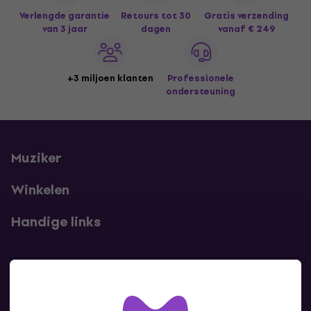
Verlengde garantie
Retours tot 30
Gratis verzending
van 3 jaar
dagen
vanaf € 249
+3 miljoen klanten
Professionele
ondersteuning
Muziker
Winkelen
Handige links
Contact