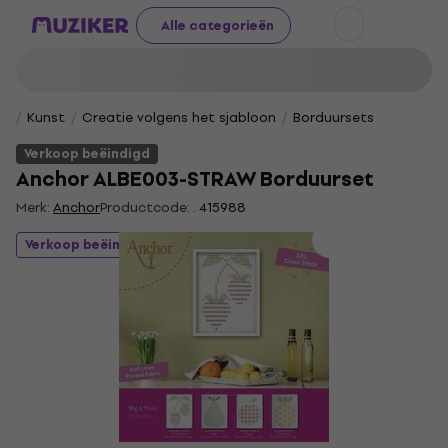
Alle categorieën
Kunst
Creatie volgens het sjabloon
Borduursets
Verkoop beëindigd
Anchor ALBE003-STRAW Borduurset
Merk:
Anchor
Productcode: .
415988
Verkoop beëindigd