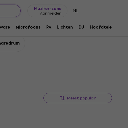
Cadeautips
FAQ
Muziker Blog
Muziker-zone
NL
Aanmelden
ware
Microfoons
PA
Lichten
DJ
Hoofdtelefoons
snaredrum
Meest populair