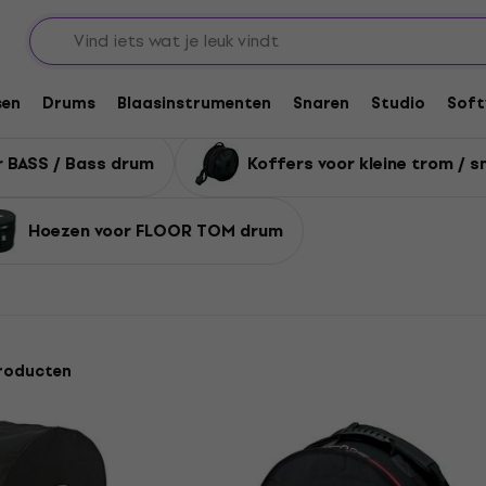
Drumhoezen en koffers
Drumhoezen
sen
Drums
Blaasinstrumenten
Snaren
Studio
Soft
 BASS / Bass drum
Koffers voor kleine trom / 
Hoezen voor FLOOR TOM drum
roducten