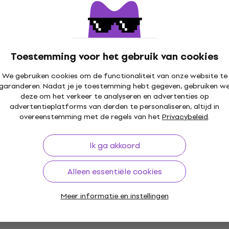
Floortom hoes
,80
Floortom hoes
4,9
/5
€ 59,90
Op voorraad
Toestemming voor het gebruik van cookies
acket 24'' x 14''
Bespeco BAG614FD Floo
We gebruiken cookies om de functionaliteit van onze website te
garanderen. Nadat je je toestemming hebt gegeven, gebruiken w
um hoes
hoes
deze om het verkeer te analyseren en advertenties op
Floortom hoes
advertentieplatforms van derden te personaliseren, altijd in
4,7
/5
overeenstemming met de regels van het
Privacybeleid
.
€ 42,70
Op voorraad
Ik ga akkoord
Alleen essentiële cookies
Meer informatie en instellingen
Protection Racket 22“ x
Deal
BDC Bassdrum hoes
2414BD Bassdrum
Bassdrum hoes