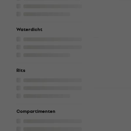
Bassdrum hoes
5
/5
€ 37,79
met c
Waterdicht
€ 39,90
Op voorraad
Gator GP-1
hoes
Bassdrum hoes
Rits
5
/5
€ 32,90
Op voorraad
Protection 
BDC Bassdr
Bassdrum hoes
Compartimenten
4,9
/5
€ 98,90
Op voorraad