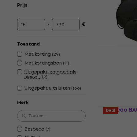
Prijs
-
€
Minimumprijs
Maximumprijs
Toestand
Mapex DB-
Met korting
(
29
)
Trommelkof
Met kortingsbon
(
11
)
Trommelkoffer
Uitgepakt, zo goed als
4,7
/5
nieuw...
(
12
)
€ 112,58
met c
Uitgepakt uitsluiten
(
166
)
€ 129
Op voorraad
Merk
Bespeco BA
Deal
Snare hoes
4,5
/5
Bespeco
(
7
)
€ 32,90