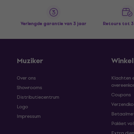
Verlengde garantie van 3 jaar
Retours tot 
Muziker
Winke
Over ons
Klachten 
overeenk
Showrooms
Coupons
Distributiecentrum
Verzendkos
Logo
Betaalme
Impressum
Pakket vo
Extra die