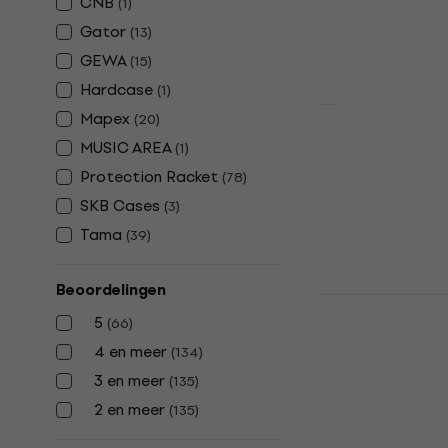
CNB
(
1
)
Op voorraad
Gator
(
13
)
GEWA
(
15
)
Hardcase
(
1
)
Mapex
(
20
)
Protection 
MUSIC AREA
(
1
)
BDC Bassdr
Protection Racket
(
78
)
Bassdrum hoes
SKB Cases
(
3
)
4,9
/5
Tama
(
39
)
€ 106
€ 119
Op voorraad
Beoordelingen
Mapex EBF1
5
hoes
(
66
)
4 en meer
(
134
)
Floortom hoes
3 en meer
3,5
/5
(
135
)
€ 37,80
2 en meer
(
135
)
Op voorraad