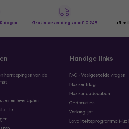
30 dagen
Gratis verzending
vanaf € 249
+3 mil
len
Handige links
en herroepingen van de
FAQ - Veelgestelde vragen
omst
Muziker Blog
Muziker cadeaubon
ten en levertijden
Cadeautips
thodes
Verlanglijst
lgen
Loyaliteitsprogramma Muzik
nsten