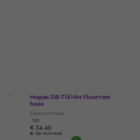
€ 39
met code
MUZMUZ-20
€ 49,90
Op voorraad
 hoes
Gator GP-1208 Tom hoes
Tom hoes
4,9
/5
€ 19,90
Op voorraad
 20”
Mapex DB-T1414M Floortom
hoes
Floortom hoes
5
/5
€ 34,40
Op voorraad