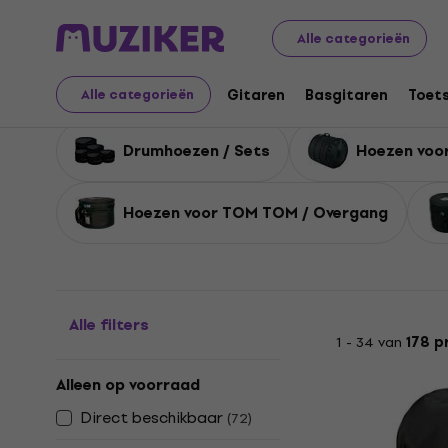
Muziekinstrumenten
Drums
Accessoires voor drums
Alle categorieën
Drumhoezen
Gitaren
Basgitaren
Toet
Alle categorieën
Drumhoezen / Sets
Hoezen voor
Hoezen voor TOM TOM / Overgang
Alle filters
1 - 34 van
178 p
Alleen op voorraad
Direct beschikbaar
(
72
)