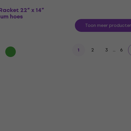
Racket 22“ x 14”
um hoes
Toon meer producte
2
3
...
6
1