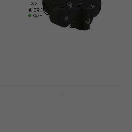
5
/5
€ 39,70
Op voorraad
Mapex DB-T04204
Trommelkoffer
Trommelkoffer
4,8
/5
€ 140
Op voorraad
-00
Gator GP-1412 Tom hoes
Tom hoes
4,9
/5
€ 21,44
met code
MUZMUZ-5
€ 22,90
Op voorraad