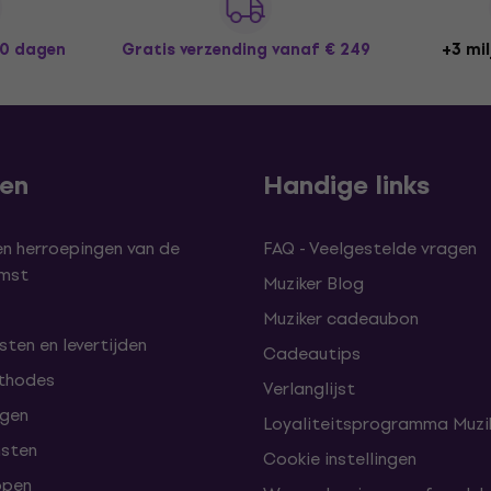
30 dagen
Gratis verzending
vanaf € 249
+3 mil
len
Handige links
en herroepingen van de
FAQ - Veelgestelde vragen
omst
Muziker Blog
Muziker cadeaubon
ten en levertijden
Cadeautips
thodes
Verlanglijst
lgen
Loyaliteitsprogramma Muzik
nsten
Cookie instellingen
open