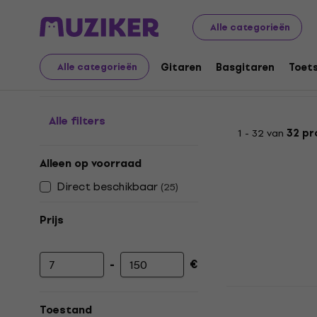
Muziekinstrumenten
Toetsen
Keyboard accessories
Alle categorieën
Sustain pedalen
Gitaren
Basgitaren
Toet
Alle categorieën
Alle filters
1 - 32 van
32 pr
Alleen op voorraad
Direct beschikbaar
(
25
)
Prijs
-
€
Minimumprijs
Maximumprijs
Revoltage 
pedaal
Toestand