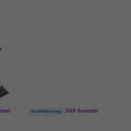
4,9
/5
€ 18,30
€ 19,50
Op voorraad
n
Soundking AL 308 Sustain
pedaal
Sustain pedaal
3,1
/5
€ 9,49
Op voorraad
daal
Soundking AL309 Sustain
Staffelkorting
pedaal
Sustain pedaal