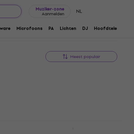
Cadeautips
FAQ
Muziker Blog
Muziker-zone
NL
Aanmelden
ware
Microfoons
PA
Lichten
DJ
Hoofdtelefoons
Meest populair
ain
Revoltage SP2025 Sustain
pedaal