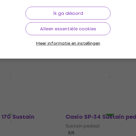
Pianonova P80-A Sustai
Deal
Ik ga akkoord
pedaal
2 Sustain pedaal
Sustain pedaal
Alleen essentiële cookies
4,7
/5
€ 22,90
€ 38,10
- 40 %
Meer informatie en instellingen
Niet op voorraad
 24 Sustain pedaal
Bespeco VM 20 Sustain 
Sustain pedaal
4,5
/5
70
€ 14,90
€ 17,30
- 14 %
Onderweg
 170 Sustain
Casio SP-34 Sustain pe
Sustain pedaal
5
/5