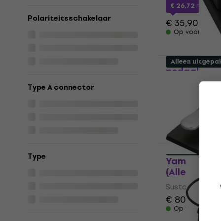
€ 26,72
met c
Polariteitsschakelaar
€ 35,90
Op voorraad
NORD Susta
Alleen uitgepa
pedaal
Sustain pedaal
Type A connector
€ 133
met cod
€ 149
Op voorraad
Als nieuw
Type
Yamaha FC4
(Alleen uitg
Sustain pedaal
€ 80,90
€ 85
Op voorraad