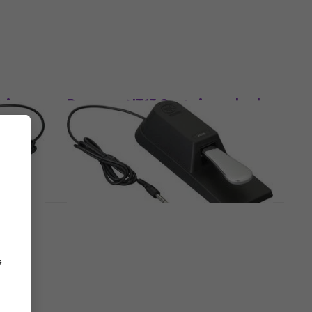
3,1
/5
€ 7,17
met code
MUZMUZ-35
€ 11,90
Op voorraad
Als nieuw
ain
Bespeco NT13 Sustain pedaal
Sustain pedaal
5
/5
€ 16,40
€ 16,60
Op voorraad
edaal
Yamaha FC3A Sustain pedaal
(Als nieuw)
e
Sustain pedaal
€ 85,10
€ 86
Op voorraad