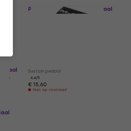
n
Pianonova P50 Sustain pedaal
Sustain pedaal
4,1
/5
€ 10,90
Niet op voorraad
M-Audio SP-1 Sustain pedaal
pedaal
Sustain pedaal
4,4
/5
€ 15,60
Niet op voorraad
daal