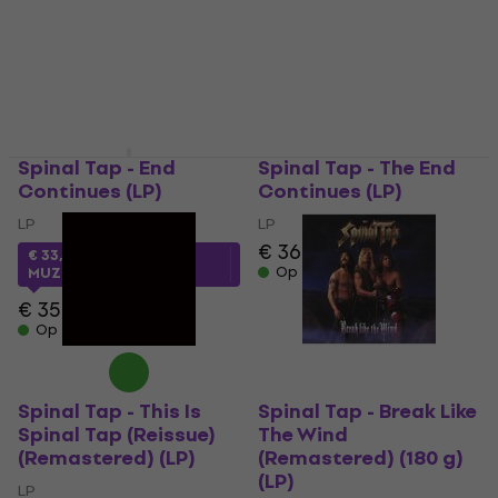
Spinal Tap - End
Spinal Tap - The End
Continues (LP)
Continues (LP)
LP
LP
€ 36,50
€ 37,90
€ 33,63
met code
Op voorraad
MUZMUZ-5
€ 35,90
Op voorraad
Spinal Tap - This Is
Spinal Tap - Break Like
Spinal Tap (Reissue)
The Wind
(Remastered) (LP)
(Remastered) (180 g)
(LP)
LP