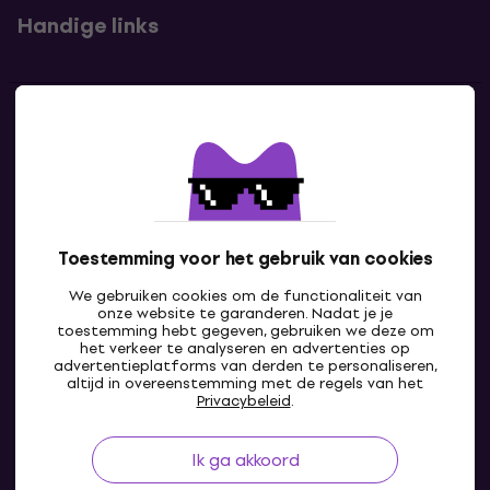
Handige links
Contact
Neem contact met ons op
Toestemming voor het gebruik van cookies
We gebruiken cookies om de functionaliteit van
onze website te garanderen. Nadat je je
toestemming hebt gegeven, gebruiken we deze om
het verkeer te analyseren en advertenties op
advertentieplatforms van derden te personaliseren,
altijd in overeenstemming met de regels van het
NL
Privacybeleid
.
Ik ga akkoord