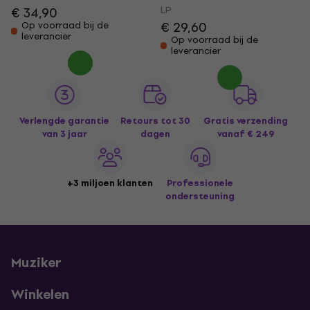
LP
€ 34,90
€ 29,60
Op voorraad bij de
leverancier
Op voorraad bij de
leverancier
Verlengde garantie
Retours tot 30
Gratis verzending
van 3 jaar
dagen
vanaf € 249
+3 miljoen klanten
Professionele
ondersteuning
Muziker
Winkelen