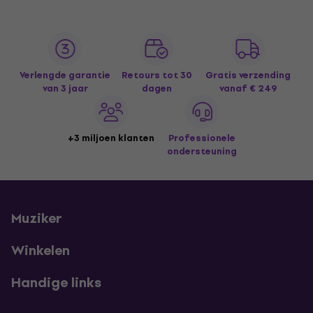
Verlengde garantie
Retours tot 30
Gratis verzending
van 3 jaar
dagen
vanaf € 249
+3 miljoen klanten
Professionele
ondersteuning
Muziker
Winkelen
Handige links