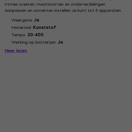
ritmes creëren, maatsoorten en onderverdelingen
aanpassen en accenten instellen. Je kunt tot 5 apparaten
via Bluetooth aan één telefoon of tablet koppelen en samen
Weergave:
Ja
de beat voelen. De Soundbrenner Pulse kan via MIDI input
Materiaal:
Kunststof
ontvangen...
Tempo:
20-400
Werking op batterijen:
Ja
Meer lezen