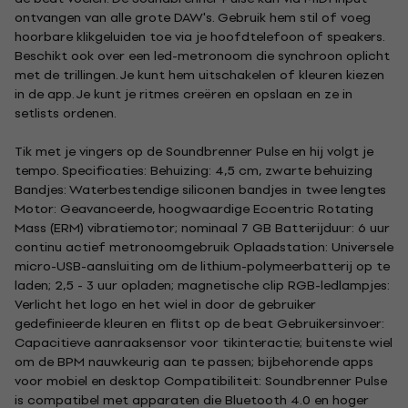
ontvangen van alle grote DAW's. Gebruik hem stil of voeg
hoorbare klikgeluiden toe via je hoofdtelefoon of speakers.
Beschikt ook over een led-metronoom die synchroon oplicht
met de trillingen. Je kunt hem uitschakelen of kleuren kiezen
in de app. Je kunt je ritmes creëren en opslaan en ze in
setlists ordenen.
Tik met je vingers op de Soundbrenner Pulse en hij volgt je
tempo. Specificaties: Behuizing: 4,5 cm, zwarte behuizing
Bandjes: Waterbestendige siliconen bandjes in twee lengtes
Motor: Geavanceerde, hoogwaardige Eccentric Rotating
Mass (ERM) vibratiemotor; nominaal 7 GB Batterijduur: 6 uur
continu actief metronoomgebruik Oplaadstation: Universele
micro-USB-aansluiting om de lithium-polymeerbatterij op te
laden; 2,5 - 3 uur opladen; magnetische clip RGB-ledlampjes:
Verlicht het logo en het wiel in door de gebruiker
gedefinieerde kleuren en flitst op de beat Gebruikersinvoer:
Capacitieve aanraaksensor voor tikinteractie; buitenste wiel
om de BPM nauwkeurig aan te passen; bijbehorende apps
voor mobiel en desktop Compatibiliteit: Soundbrenner Pulse
is compatibel met apparaten die Bluetooth 4.0 en hoger