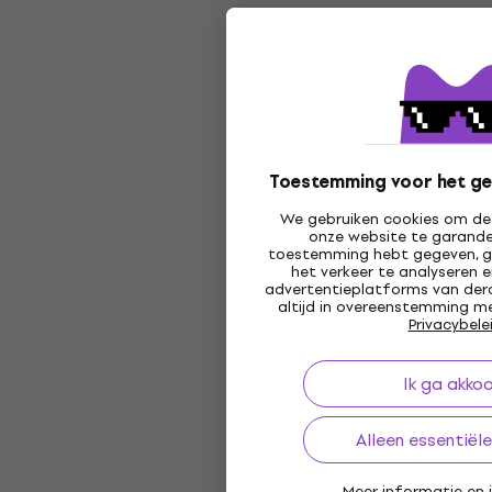
Toestemming voor het ge
We gebruiken cookies om de 
onze website te garander
toestemming hebt gegeven, g
het verkeer te analyseren 
advertentieplatforms van derd
altijd in overeenstemming me
Privacybele
Ik ga akko
Alleen essentiël
Meer informatie en i