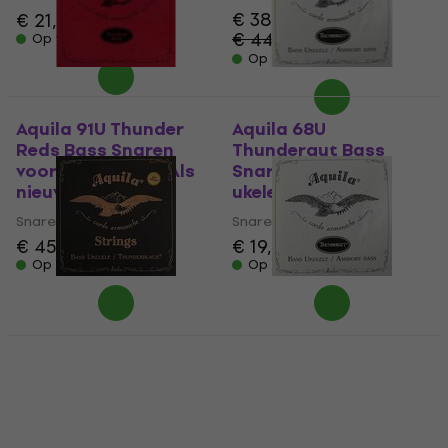
€ 38,20
€ 21,20
€ 22,40
€ 44,40
Op voorraad
- 14 %
Op voorraad
Aquila 91U Thunder
Aquila 68U
Reds Bass Snaren
Thundergut Bass
voor bas ukelele (Als
Snaren voor bas
nieuw)
ukelele (Als nieuw)
Snaren voor bas ukelele
Snaren voor bas ukelele
€ 45,10
€ 46,70
€ 19,20
€ 20,40
Op voorraad
Op voorraad
Aquila 170U
Aquila 69U
Thunderblack Series
Thundergut Bass
Snaren voor bas
Snaren voor bas
ukelele
ukelele
Snaren voor bas ukelele
Snaren voor bas ukelele