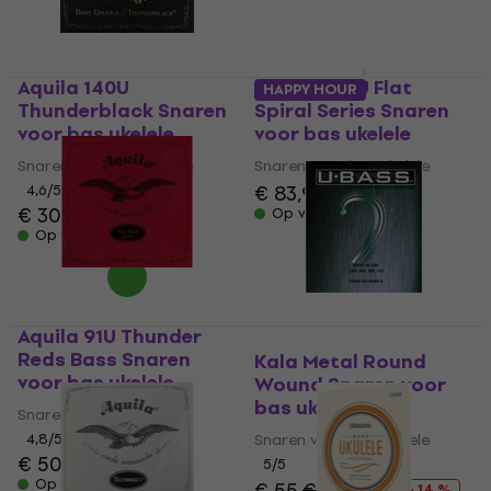
Aquila 140U
Aquila 200U Flat
HAPPY HOUR
Thunderblack Snaren
Spiral Series Snaren
voor bas ukelele
voor bas ukelele
Snaren voor bas ukelele
Snaren voor bas ukelele
€ 83,90
4,6
/5
€ 30
Op voorraad
Op voorraad
Aquila 91U Thunder
Reds Bass Snaren
Kala Metal Round
voor bas ukelele
Wound Snaren voor
bas ukelele
Snaren voor bas ukelele
4,8
/5
Snaren voor bas ukelele
€ 50
5
/5
Op voorraad
€ 55
€ 63,80
- 14 %