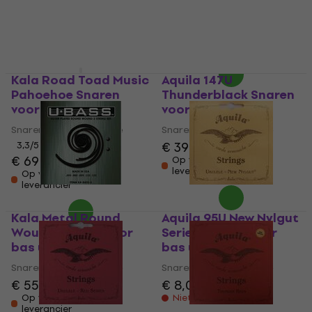
€ 35,90
5
/5
€ 43,40
Onderweg
Op voorraad bij de
leverancier
Kala Road Toad Music
Aquila 147U
Pahoehoe Snaren
Thunderblack Snaren
voor bas ukelele
voor bas ukelele
Snaren voor bas ukelele
Snaren voor bas ukelele
€ 39
3,3
/5
€ 69
Op voorraad bij de
leverancier
Op voorraad bij de
leverancier
Kala Metal Round
Aquila 95U New Nylgut
Wound Snaren voor
Series Snaren voor
bas ukelele
bas ukelele
Snaren voor bas ukelele
Snaren voor bas ukelele
€ 55
€ 8,09
Op voorraad bij de
Niet op voorraad
leverancier