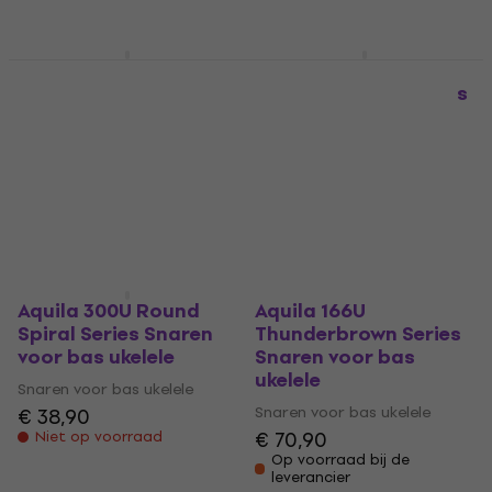
Niet op voorraad
GHS Lili'u Hawaiian H-
Aquila 168U Thunder
L6 Snaren voor bas
Reds Snaren voor bas
ukelele
ukelele
Snaren voor bas ukelele
Snaren voor bas ukelele
€ 9,09
€ 53,90
Niet op voorraad
Op voorraad bij de
leverancier
Aquila 300U Round
Aquila 166U
Spiral Series Snaren
Thunderbrown Series
voor bas ukelele
Snaren voor bas
ukelele
Snaren voor bas ukelele
Snaren voor bas ukelele
€ 38,90
€ 70,90
Niet op voorraad
Op voorraad bij de
leverancier