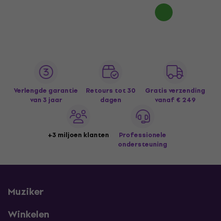
Verlengde garantie
Retours tot 30
Gratis verzending
van 3 jaar
dagen
vanaf € 249
+3 miljoen klanten
Professionele
ondersteuning
Muziker
Winkelen