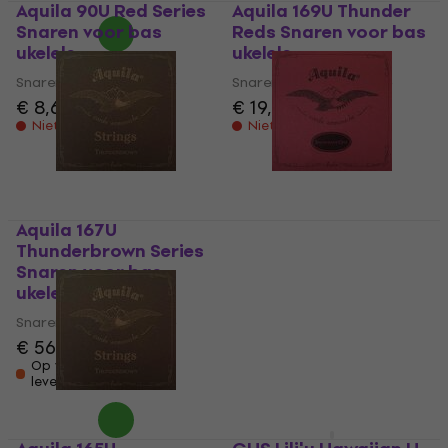
Aquila 90U Red Series
Aquila 169U Thunder
Snaren voor bas
Reds Snaren voor bas
ukelele
ukelele
Snaren voor bas ukelele
Snaren voor bas ukelele
€ 8,69
€ 19,90
Niet op voorraad
Niet op voorraad
Aquila 167U
Aquila 93U Red Series
Thunderbrown Series
Snaren voor bas
Snaren voor bas
ukelele
ukelele
Snaren voor bas ukelele
Snaren voor bas ukelele
€ 53,90
€ 56,90
Op voorraad bij de
leverancier
Op voorraad bij de
leverancier