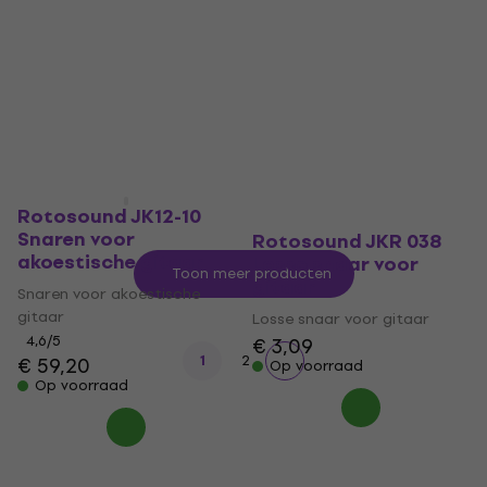
akoestische gitaar
Losse snaar voor
gitaar
Snaren voor akoestische
gitaar
Losse snaar voor gitaar
4,5
/5
€ 1,99
€ 59,70
Op voorraad
Op voorraad
Rotosound JK12-10
Snaren voor
Rotosound JKR 038
akoestische gitaar
Losse snaar voor
Toon meer producten
gitaar
Snaren voor akoestische
gitaar
Losse snaar voor gitaar
4,6
/5
€ 3,09
1
2
€ 59,20
Op voorraad
Op voorraad