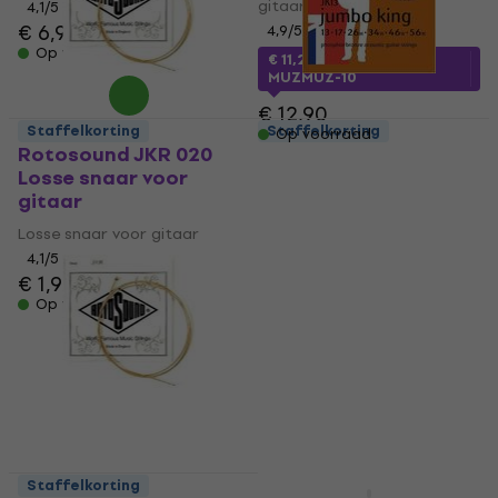
gitaar
4,1
/5
€ 6,90
4,9
/5
Op voorraad
€ 11,27
met code
MUZMUZ-10
€ 12,90
Staffelkorting
Staffelkorting
Op voorraad
Rotosound JKR 020
Rotosound JK13
Losse snaar voor
Jumbo King Snaren
gitaar
voor akoestische
gitaar
Losse snaar voor gitaar
Snaren voor akoestische
4,1
/5
€ 1,99
gitaar
Op voorraad
€ 7,99
Op voorraad
Staffelkorting