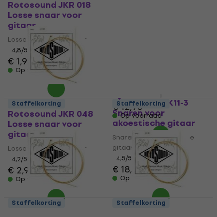
Rotosound JKR 018
Rotosound JK30SL
Losse snaar voor
Jumbo King Snaren
gitaar
voor akoestische
gitaar
Losse snaar voor gitaar
Snaren voor akoestische
4,8
/5
€ 1,99
gitaar
Op voorraad
4,9
/5
€ 11,60
met code
MUZMUZ-10
Rotosound JK11-3
Staffelkorting
Staffelkorting
€ 12,90
Snaren voor
Rotosound JKR 048
Op voorraad
akoestische gitaar
Losse snaar voor
gitaar
Snaren voor akoestische
gitaar
Losse snaar voor gitaar
4,5
/5
4,2
/5
€ 18,90
€ 2,99
Op voorraad
Op voorraad
Staffelkorting
Staffelkorting
Rotosound JKR 056
Rotosound JKR 028