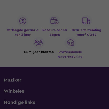
Verlengde garantie
Retours tot 30
Gratis verzending
van 3 jaar
dagen
vanaf € 249
+3 miljoen klanten
Professionele
ondersteuning
Muziker
Winkelen
Handige links