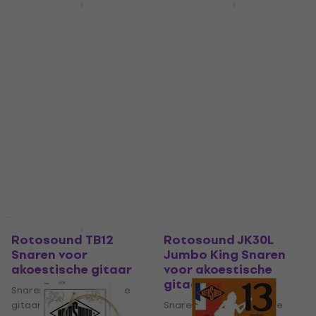
Rotosound SB10
Rotosound SB11
Snaren voor
Snaren voor
akoestische gitaar
akoestische gitaar
Snaren voor akoestische
Snaren voor akoestische
gitaar
gitaar
5
/5
4,6
/5
€ 10
€ 9,90
met code
Op voorraad
MUZMUZ-15
€ 11,90
Op voorraad
Staffelkorting
Staffelkorting
Rotosound TB12
Rotosound JK30L
Snaren voor
Jumbo King Snaren
akoestische gitaar
voor akoestische
gitaar
Snaren voor akoestische
gitaar
Snaren voor akoestische