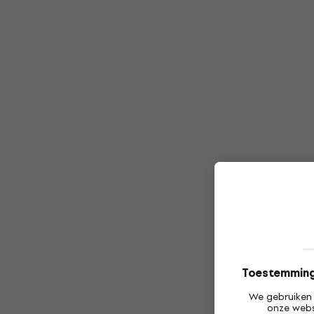
Toestemming 
We gebruiken 
onze webs